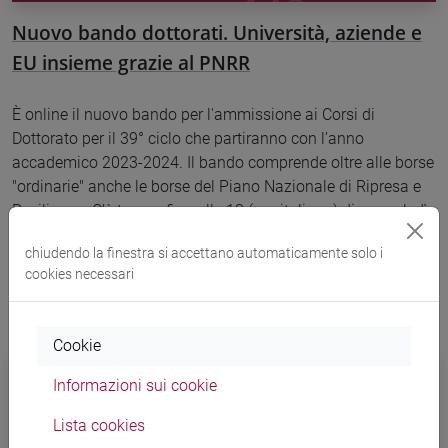
Nuovo bando dottorati. Università, aziende e
EU insieme grazie al PNRR
È online il nuovo bando per l'ammissione ai Corsi di
Dottorato per il 39° ciclo che partiranno con l’anno
accademico 2023-2024. Il bando comprende oltre alle borse
"ordinarie" anche le borse del Piano Nazionale di Ripresa e
Resilienza. C’è tempo fino alle 13 (ora italiana) di mercoledì
31 maggio 2023 per candidarsi.
chiudendo la finestra si accettano automaticamente solo i
cookies necessari
Cookie
Informazioni sui cookie
Lista cookies