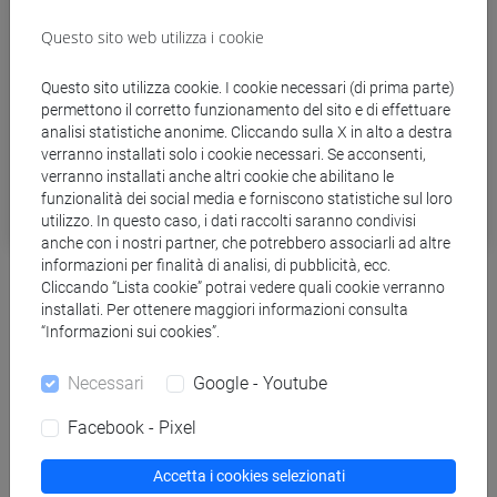
Questo sito web utilizza i cookie
Questo sito utilizza cookie. I cookie necessari (di prima parte)
permettono il corretto funzionamento del sito e di effettuare
analisi statistiche anonime. Cliccando sulla X in alto a destra
verranno installati solo i cookie necessari. Se acconsenti,
verranno installati anche altri cookie che abilitano le
funzionalità dei social media e forniscono statistiche sul loro
utilizzo. In questo caso, i dati raccolti saranno condivisi
anche con i nostri partner, che potrebbero associarli ad altre
informazioni per finalità di analisi, di pubblicità, ecc.
Nuovo CLab sulla comunicazione
Cliccando “Lista cookie” potrai vedere quali cookie verranno
interculturale in collaborazione con D&G
installati. Per ottenere maggiori informazioni consulta
“Informazioni sui cookies”.
Ca’ Foscari inaugura un nuovo Contamination Lab legato al
Necessari
Google - Youtube
mondo del lusso e della moda: fino al 9 maggio 2023 è
possibile candidarsi a “DG Cross-Cultural Awareness &
Facebook - Pixel
Expertise”, laboratorio di didattica innovativa in
collaborazione con la maison italiana Dolce&Gabbana.
Accetta i cookies selezionati