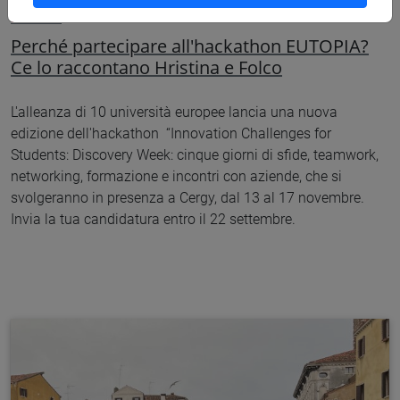
Persone
Perché partecipare all'hackathon EUTOPIA?
Ce lo raccontano Hristina e Folco
L'alleanza di 10 università europee lancia una nuova
edizione dell'hackathon “Innovation Challenges for
Students: Discovery Week: cinque giorni di sfide, teamwork,
networking, formazione e incontri con aziende, che si
svolgeranno in presenza a Cergy, dal 13 al 17 novembre.
Invia la tua candidatura entro il 22 settembre.