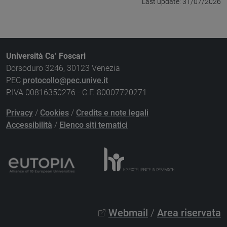
Last update: 31/07/2026
Università Ca’ Foscari
Dorsoduro 3246, 30123 Venezia
PEC
protocollo@pec.unive.it
P.IVA 00816350276 - C.F. 80007720271
Privacy
/
Cookies
/
Credits e note legali
Accessibilità
/
Elenco siti tematici
Webmail
/
Area riservata