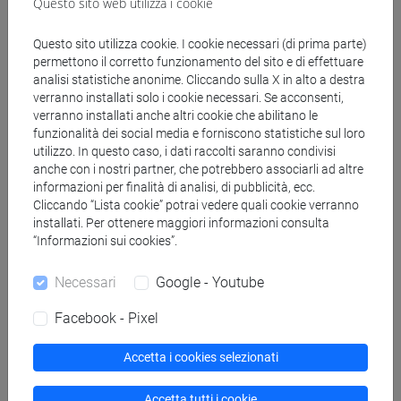
Questo sito web utilizza i cookie
Candidatura ERC Visiting Fellowship
Programme
Questo sito utilizza cookie. I cookie necessari (di prima parte)
permettono il corretto funzionamento del sito e di effettuare
analisi statistiche anonime. Cliccando sulla X in alto a destra
Per presentare la propria domanda di partecipazione, è
verranno installati solo i cookie necessari. Se acconsenti,
necessario
compilare e inviare il
modulo online di
verranno installati anche altri cookie che abilitano le
funzionalità dei social media e forniscono statistiche sul loro
candidatura
allegando
utilizzo. In questo caso, i dati raccolti saranno condivisi
anche con i nostri partner, che potrebbero associarli ad altre
lettera di accettazione del/della PI ospitante
informazioni per finalità di analisi, di pubblicità, ecc.
lettera di impegno del/della candidato/candidata
Cliccando “Lista cookie” potrai vedere quali cookie verranno
dichiarazione del/la Direttore/Direttrice di Dipartimento
installati. Per ottenere maggiori informazioni consulta
CV ed extended synopsis
“Informazioni sui cookies”.
Necessari
Google - Youtube
sulla base dei modelli seguenti, tramite 4
documenti pdf
separati
entro il 29/01/2025 alle ore 17.00
.
Facebook - Pixel
Bando ERC Visiting Fellowship
258 K
Accetta i cookies selezionati
Programme 2024/2025
Accetta tutti i cookie