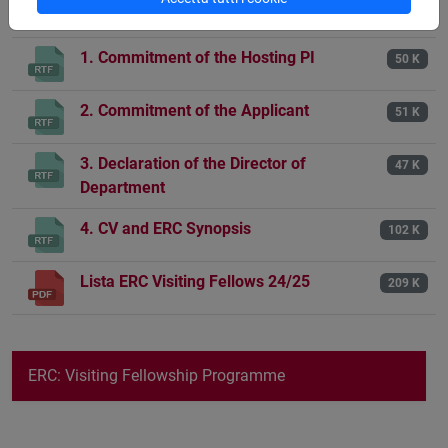
Fac Simile - Online Application
156 K
1. Commitment of the Hosting PI
50 K
2. Commitment of the Applicant
51 K
3. Declaration of the Director of
47 K
Department
4. CV and ERC Synopsis
102 K
Lista ERC Visiting Fellows 24/25
209 K
ERC: Visiting Fellowship Programme