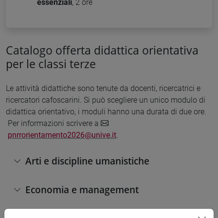
essenziali
, 2 ore
Catalogo offerta didattica orientativa
per le classi terze
Le attività didattiche sono tenute da docenti, ricercatrici e
ricercatori cafoscarini. Si può scegliere un unico modulo di
didattica orientativo, i moduli hanno una durata di due ore.
Per informazioni scrivere a
pnrrorientamento2026@unive.it
.
Arti e discipline umanistiche
Economia e management