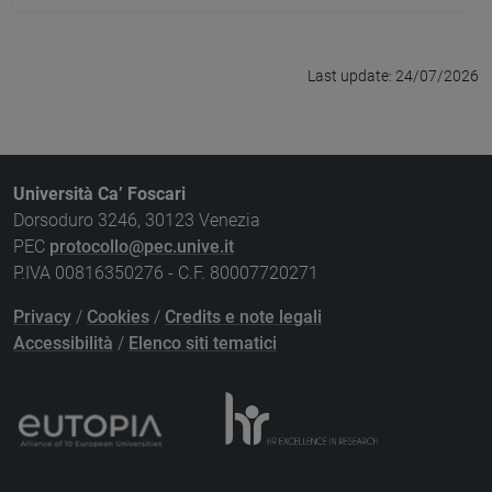
Last update: 24/07/2026
Università Ca’ Foscari
Dorsoduro 3246, 30123 Venezia
PEC
protocollo@pec.unive.it
P.IVA 00816350276 - C.F. 80007720271
Privacy
/
Cookies
/
Credits e note legali
Accessibilità
/
Elenco siti tematici