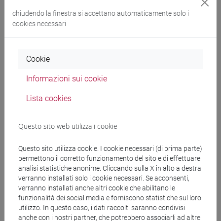
Lingue e culture
chiudendo la finestra si accettano automaticamente solo i
cookies necessari
Scienze e tecnologia
Oltre gli Ambiti
Cookie
Informazioni sui cookie
Come partecipare
Lista cookies
Gli Istituti Scolastici possono esprimere il loro interesse
Questo sito web utilizza i cookie
compilando il
form online "Corsi di orientamento per le
classi I-II-III"
. All’interno del form verrà chiesto di selezionare
Questo sito utilizza cookie. I cookie necessari (di prima parte)
a quale proposta si intende aderire, quanti corsi, rivolti alle
permettono il corretto funzionamento del sito e di effettuare
classi III, si vuole attivare. Inoltre sarà necessario inserire già
analisi statistiche anonime. Cliccando sulla X in alto a destra
il numero di classi e dei partecipanti che si intende
verranno installati solo i cookie necessari. Se acconsenti,
verranno installati anche altri cookie che abilitano le
coinvolgere e di indicare il nominativo e contatti del docente
funzionalità dei social media e forniscono statistiche sul loro
referente del/dei corsi che si intendono attivare. Per la
utilizzo. In questo caso, i dati raccolti saranno condivisi
proposta di corsi di orientamento con i moduli dedicati alla
anche con i nostri partner, che potrebbero associarli ad altre