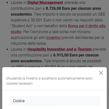
Laurea in
Digital Management
: prevede una
contribuzione pari a
8.726,00 Euro
per ciascun anno
accademico
. Tale importo è dovuto se possiedi un ISEE
superiore a 30.001 Euro o non rientri nei requisiti dello
"Student Act" o non benefici della
Borsa per il diritto allo
studio
. Per l'iscrizione a tale corso non trovano
applicazione gli altri
incentivi
previsti dall'Ateneo per la
riduzione delle tasse.
Laurea in
Hospitality Innovation and e-Tourism
prevede
una contribuzione pari a
6.915,00 Euro
per ciascun
anno accademico.
Tale importo è dovuto se possiedi
un ISEE superiore a 30.001 Euro o non rientri nei
requisiti dello "Student Act" o non benefici della
Borsa
per il diritto allo studio
. Per l'iscrizione a tale corso non
chiudendo la finestra si accettano automaticamente solo i
cookies necessari
trovano applicazione gli altri
incentivi
previsti
dall'Ateneo per la riduzione delle tasse.
Cookie