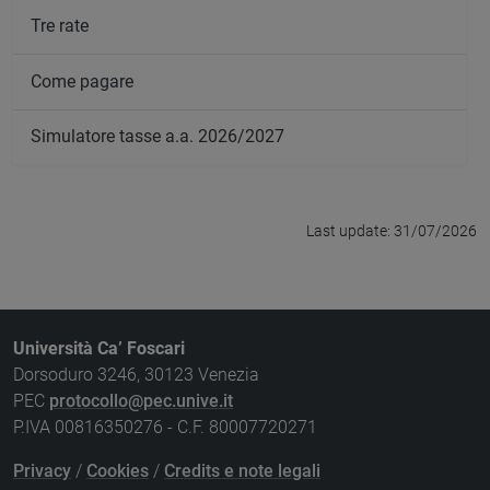
Tre rate
Come pagare
Simulatore tasse a.a. 2026/2027
Last update: 31/07/2026
Università Ca’ Foscari
Dorsoduro 3246, 30123 Venezia
PEC
protocollo@pec.unive.it
P.IVA 00816350276 - C.F. 80007720271
Privacy
/
Cookies
/
Credits e note legali