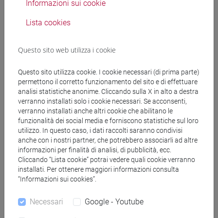
Informazioni sui cookie
Lista cookies
Rate contribuzione
Questo sito web utilizza i cookie
La contribuzione per l'a.a. 2026/2027 è suddivisa in tre rate.
Questo sito utilizza cookie. I cookie necessari (di prima parte)
L'iscrizione all'anno accademico si effettua con il
permettono il corretto funzionamento del sito e di effettuare
pagamento della prima rata, da tutti dovuta.
analisi statistiche anonime. Cliccando sulla X in alto a destra
L'importo effettivo per l'intero anno accademico è calcolato
verranno installati solo i cookie necessari. Se acconsenti,
verranno installati anche altri cookie che abilitano le
sulla base della eventuale presentazione della
Richiesta di
funzionalità dei social media e forniscono statistiche sul loro
agevolazioni
, dell'attestazione ISEE e del rispetto dei
utilizzo. In questo caso, i dati raccolti saranno condivisi
requisiti di merito, entro le scadenze.
anche con i nostri partner, che potrebbero associarli ad altre
informazioni per finalità di analisi, di pubblicità, ecc.
Prima rata
Cliccando “Lista cookie” potrai vedere quali cookie verranno
installati. Per ottenere maggiori informazioni consulta
“Informazioni sui cookies”.
Seconda rata
Necessari
Google - Youtube