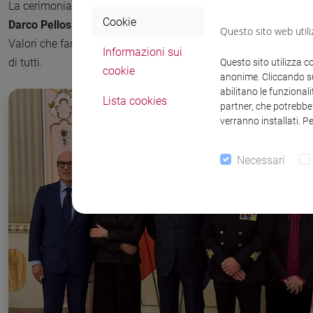
La cerimonia, cui hanno partecipato le autorità civili e militari,
Cookie
Darco Pellos
, che ha richiamato i valori fondamentali della Rep
Questo sito web utili
Valori che fanno dell’impegno, della solidarietà e del rispetto de
Informazioni sui
di tutti.
Questo sito utilizza c
cookie
anonime. Cliccando sul
abilitano le funzionali
Lista cookies
partner, che potrebber
verranno installati. P
Necessari