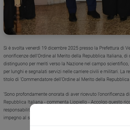
Si è svolta venerdì 19 dicembre 2025 presso la Prefettura di V
onorificenze dell’Ordine al Merito della Repubblica Italiana, di
distinguono per meriti verso la Nazione nel campo scientifico, a
per lunghi e segnalati servizi nelle carriere civili e militari. La r
titolo di 'Commendatore dell’Ordine al Merito della Repubblica I
‘Sono profondamente onorata di aver ricevuto l’onorificenza d
Repubblica Italiana - commenta Lippiello - Accolgo questo ri
responsabilità: non solo come un traguardo personale, ma co
impegno al servizio dell’università, della ricerca e del Paese.’