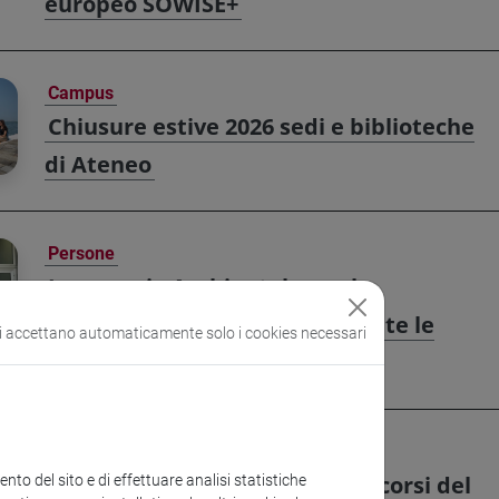
europeo SOWISE+
Campus
Chiusure estive 2026 sedi e biblioteche
di Ateneo
Persone
Ingegneria Ambientale per la
transizione ecologica: conseguite le
si accettano automaticamente solo i cookies necessari
prime lauree
Campus
Ca’ Foscari amplia l’accesso ai corsi del
to del sito e di effettuare analisi statistiche