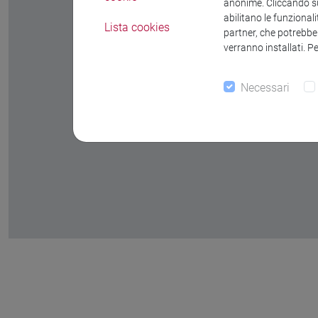
anonime. Cliccando sul
abilitano le funzionali
Lista cookies
partner, che potrebber
verranno installati. P
Necessari