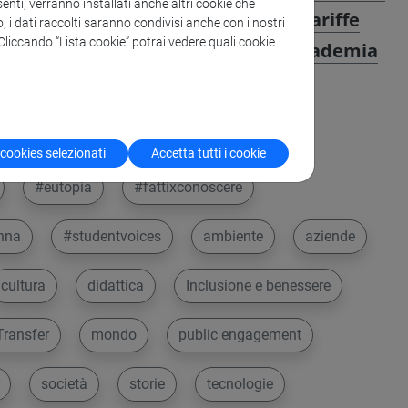
enti, verranno installati anche altri cookie che
Centro Linguistico di Ateneo: tariffe
o, i dati raccolti saranno condivisi anche con i nostri
. Cliccando “Lista cookie” potrai vedere quali cookie
agevolate anche per IUAV, Accademia
di Belle Arti e Conservatorio
 cookies selezionati
Accetta tutti i cookie
#eutopia
#fattixconoscere
nna
#studentvoices
ambiente
aziende
cultura
didattica
Inclusione e benessere
ransfer
mondo
public engagement
società
storie
tecnologie