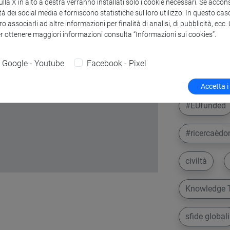
la X in alto a destra verranno installati solo i cookie necessari. Se accons
tà dei social media e forniscono statistiche sul loro utilizzo. In questo cas
o associarli ad altre informazioni per finalità di analisi, di pubblicità, ecc
er ottenere maggiori informazioni consulta “Informazioni sui cookies”.
Google - Youtube
Facebook - Pixel
Accetta i
#EUfunded
#ricercaèdo
civiltà
Knowledge T
sfide globali