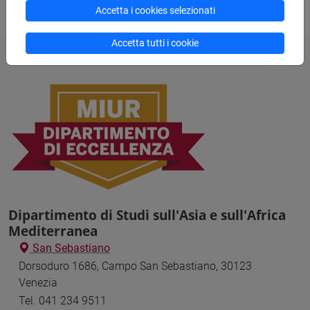
Accetta i cookies selezionati
Accetta tutti i cookie
Dipartimento di Studi sull'Asia e sull'Africa
Mediterranea
San Sebastiano
Dorsoduro 1686, Campo San Sebastiano, 30123
Venezia
Tel. 041 234 9511