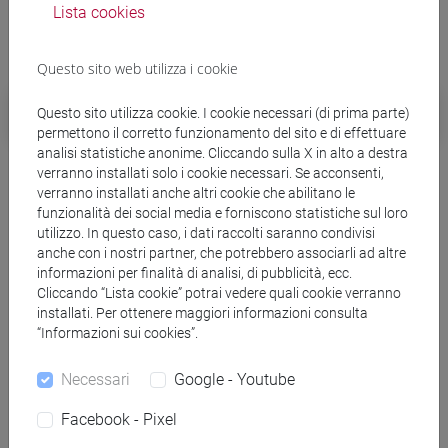
Dottorato
Lista cookies
a.a. 2024/2025
Questo sito web utilizza i cookie
Studi sull'Asia e sull'Africa
Questo sito utilizza cookie. I cookie necessari (di prima parte)
permettono il corretto funzionamento del sito e di effettuare
analisi statistiche anonime. Cliccando sulla X in alto a destra
verranno installati solo i cookie necessari. Se acconsenti,
verranno installati anche altri cookie che abilitano le
Lauree, master, dottorati
funzionalità dei social media e forniscono statistiche sul loro
utilizzo. In questo caso, i dati raccolti saranno condivisi
anche con i nostri partner, che potrebbero associarli ad altre
Premi e borse
informazioni per finalità di analisi, di pubblicità, ecc.
Cliccando “Lista cookie” potrai vedere quali cookie verranno
Tirocini e stage
installati. Per ottenere maggiori informazioni consulta
“Informazioni sui cookies”.
Tutorato
Necessari
Google - Youtube
Mobilità internazionale
Facebook - Pixel