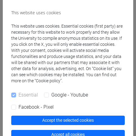
insegnanti
fi 60 cfu
/
fi 30 cfu allegato 2
This website uses cookies
[FI24] LINGUE E CULTURE STRANIERE NEGLI
ISTITUTI DI ISTRUZIONE DI II GRADO
This website uses cookies. Essential cookies (first party) are
(GIAPPONESE) - AJ24 - Formazione iniziale
necessary for this website to work properly and they allow
the University to compile anonymous statistics on its use. If
insegnanti
you click on the X, you will only enable essential cookies.
fi 60 cfu
/
fi 30 cfu allegato 2
With your consent, cookies will activate social media
[FI25] LINGUE E CULTURE STRANIERE NEGLI
functionalities and produce usage statistics, and your data
ISTITUTI DI ISTRUZIONE DI II GRADO
will be shared with our partners that may associate it with
(PORTOGHESE) - AN24 - Formazione iniziale
other data for analysis, advertising, ect. On “Cookie list” you
can see which cookies may be installed. You can find out
insegnanti
more on the “Cookie policy”.
fi 60 cfu
/
fi 30 cfu allegato 2
[FI26] LINGUA E CULTURA STRANIERA
Essential
Google - Youtube
(EBRAICO) - AK24 - Formazione iniziale
insegnanti
Facebook - Pixel
fi 60 cfu
/
fi 30 cfu allegato 2
[FI27] LINGUA E CULTURA STRANIERA
Accept the selected cookies
(ARABO) - AL24 - Formazione iniziale
insegnanti
Accept all cookies