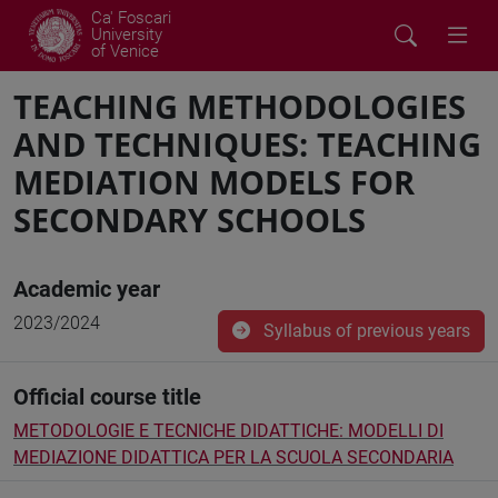
Ca' Foscari
University
of Venice
TEACHING METHODOLOGIES
AND TECHNIQUES: TEACHING
MEDIATION MODELS FOR
SECONDARY SCHOOLS
Academic year
2023/2024
Syllabus of previous years
Official course title
METODOLOGIE E TECNICHE DIDATTICHE: MODELLI DI
MEDIAZIONE DIDATTICA PER LA SCUOLA SECONDARIA