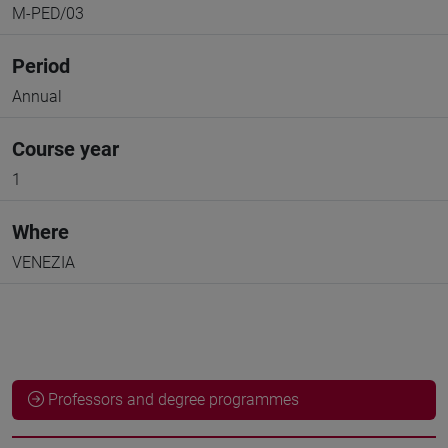
M-PED/03
Period
Annual
Course year
1
Where
VENEZIA
Professors and degree programmes