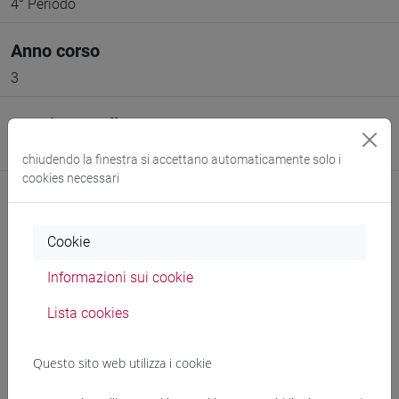
4° Periodo
Anno corso
3
Spazio Moodle
Link allo spazio del corso
chiudendo la finestra si accettano automaticamente solo i
cookies necessari
Cookie
Docenti e corsi di laurea
Informazioni sui cookie
Programma
Lista cookies
Questo sito web utilizza i cookie
Docenti