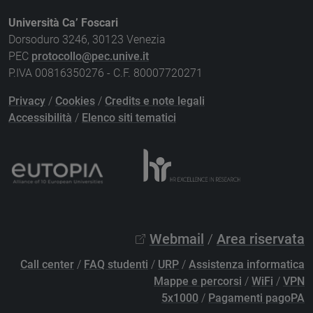
Università Ca’ Foscari
Dorsoduro 3246, 30123 Venezia
PEC
protocollo@pec.unive.it
P.IVA 00816350276 - C.F. 80007720271
Privacy
/
Cookies
/
Credits e note legali
Accessibilità
/
Elenco siti tematici
Webmail
/
Area riservata
Call center
/
FAQ studenti
/
URP
/
Assistenza informatica
Mappe e percorsi
/
WiFi
/
VPN
5x1000
/
Pagamenti pagoPA