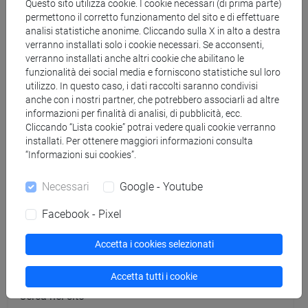
Questo sito utilizza cookie. I cookie necessari (di prima parte)
permettono il corretto funzionamento del sito e di effettuare
MAURACHER Christine
- 30h Lezione
analisi statistiche anonime. Cliccando sulla X in alto a destra
verranno installati solo i cookie necessari. Se acconsenti,
verranno installati anche altri cookie che abilitano le
Materiali didattici
funzionalità dei social media e forniscono statistiche sul loro
utilizzo. In questo caso, i dati raccolti saranno condivisi
anche con i nostri partner, che potrebbero associarli ad altre
Materiali su Moodle
informazioni per finalità di analisi, di pubblicità, ecc.
Cliccando “Lista cookie” potrai vedere quali cookie verranno
installati. Per ottenere maggiori informazioni consulta
“Informazioni sui cookies”.
Corsi di studio e percorsi
Necessari
Google - Youtube
[ET11] ECONOMIA AZIENDALE - Laurea
economia aziendale
Facebook - Pixel
Accetta i cookies selezionati
Accetta tutti i cookie
Cerca nel sito