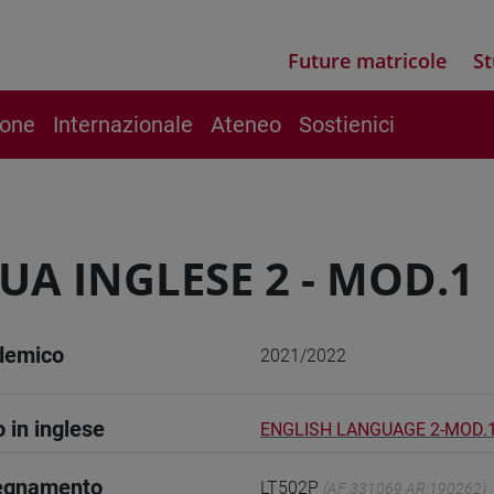
Future matricole
St
ione
Internazionale
Ateneo
Sostienici
UA INGLESE 2 - MOD.1
demico
2021/2022
o in inglese
ENGLISH LANGUAGE 2-MOD.
segnamento
LT502P
(AF:331069 AR:190262)