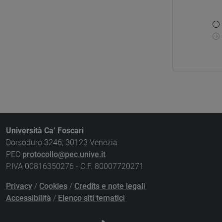
Università Ca’ Foscari
Dorsoduro 3246, 30123 Venezia
PEC
protocollo@pec.unive.it
P.IVA 00816350276 - C.F. 80007720271
Privacy
/
Cookies
/
Credits e note legali
Accessibilità
/
Elenco siti tematici