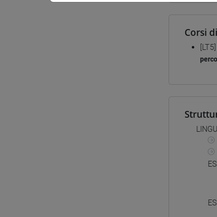
Corsi d
[LT5
perc
Struttu
LINGU
ES
ES