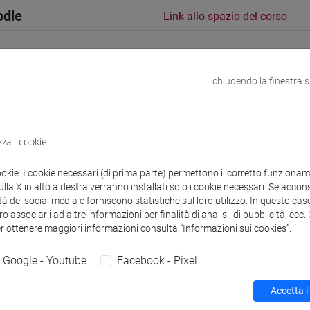
odle
Link allo spazio del corso
chiudendo la finestra 
 corsi di laurea
Programma
zza i cookie
ookie. I cookie necessari (di prima parte) permettono il corretto funzionamen
la X in alto a destra verranno installati solo i cookie necessari. Se accons
tà dei social media e forniscono statistiche sul loro utilizzo. In questo cas
irella
- 30h Lezione
o associarli ad altre informazioni per finalità di analisi, di pubblicità, ecc
er ottenere maggiori informazioni consulta “Informazioni sui cookies”.
didattici
Google - Youtube
Facebook - Pixel
Accetta i
 su Moodle