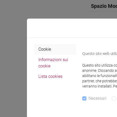
Spazio Mo
Docenti e
Cookie
Questo sito web utili
Informazioni sui
Docenti
Questo sito utilizza c
cookie
anonime. Cliccando sul
abilitano le funzionali
Lista cookies
AGORNI M
partner, che potrebber
verranno installati. P
Materiali 
Necessari
Materiali