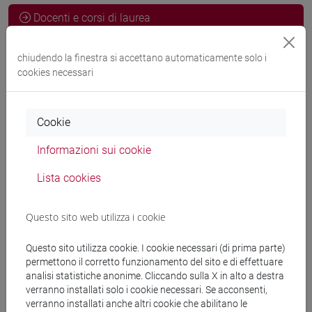
Docenti e corsi di laurea
chiudendo la finestra si accettano automaticamente solo i
Esperti linguistici
cookies necessari
MIN Jeong A
- 30h Esercitazioni
Cookie
Informazioni sui cookie
Materiali didattici
Lista cookies
Materiali su Moodle
Questo sito web utilizza i cookie
Questo sito utilizza cookie. I cookie necessari (di prima parte)
Corsi di studio e percorsi
permettono il corretto funzionamento del sito e di effettuare
analisi statistiche anonime. Cliccando sulla X in alto a destra
[LT40] LINGUE, CULTURE E SOCIETÀ DELL'ASIA
verranno installati solo i cookie necessari. Se acconsenti,
E DELL'AFRICA MEDITERRANEA - Laurea
verranno installati anche altri cookie che abilitano le