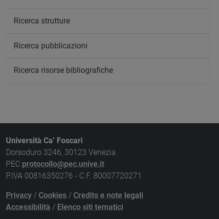
Ricerca strutture
Ricerca pubblicazioni
Ricerca risorse bibliografiche
Università Ca’ Foscari
Dorsoduro 3246, 30123 Venezia
PEC
protocollo@pec.unive.it
P.IVA 00816350276 - C.F. 80007720271
Privacy
/
Cookies
/
Credits e note legali
Accessibilità
/
Elenco siti tematici