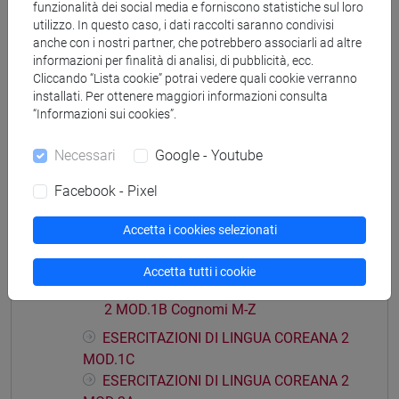
funzionalità dei social media e forniscono statistiche sul loro
corea
utilizzo. In questo caso, i dati raccolti saranno condivisi
anche con i nostri partner, che potrebbero associarli ad altre
informazioni per finalità di analisi, di pubblicità, ecc.
Cliccando “Lista cookie” potrai vedere quali cookie verranno
installati. Per ottenere maggiori informazioni consulta
Struttura generale dell'insegnamento
“Informazioni sui cookies”.
LINGUA COREANA 2
Necessari
Google - Youtube
ESERCITAZIONI DI LINGUA COREANA 2
MOD.1A
Facebook - Pixel
ESERCITAZIONI DI LINGUA COREANA 2
MOD.1B
Accetta i cookies selezionati
ESERCITAZIONI DI LINGUA
COREANA 2 MOD.1B Cognomi A-L
Accetta tutti i cookie
ESERCITAZIONI DI LINGUA COREANA
2 MOD.1B Cognomi M-Z
ESERCITAZIONI DI LINGUA COREANA 2
MOD.1C
ESERCITAZIONI DI LINGUA COREANA 2