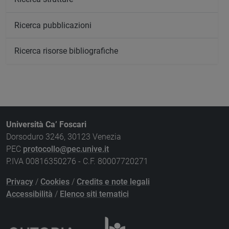
Ricerca pubblicazioni
Ricerca risorse bibliografiche
Università Ca’ Foscari
Dorsoduro 3246, 30123 Venezia
PEC
protocollo@pec.unive.it
P.IVA 00816350276 - C.F. 80007720271
Privacy
/
Cookies
/
Credits e note legali
Accessibilità
/
Elenco siti tematici