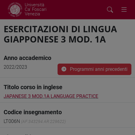
Università
Ca' Foscari
Venezia
ESERCITAZIONI DI LINGUA
GIAPPONESE 3 MOD. 1A
Anno accademico
2022/2023
Programmi anni precedenti
Titolo corso in inglese
JAPANESE 3 MOD.1A LANGUAGE PRACTICE
Codice insegnamento
LT006N
(AF:343294 AR:229622)