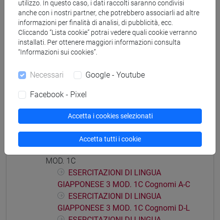
utilizzo. In questo caso, i dati raccolti saranno condivisi
GIAPPONESE 3 MOD. 1A Cognomi P-S
anche con i nostri partner, che potrebbero associarli ad altre
informazioni per finalità di analisi, di pubblicità, ecc.
ESERCITAZIONI DI LINGUA
Cliccando “Lista cookie” potrai vedere quali cookie verranno
GIAPPONESE 3 MOD. 1A Cognomi T-Z
installati. Per ottenere maggiori informazioni consulta
ESERCITAZIONI DI LINGUA GIAPPONESE 3
“Informazioni sui cookies”.
MOD. 1B
ESERCITAZIONI DI LINGUA
Necessari
Google - Youtube
GIAPPONESE 3 MOD. 1B Cognomi A-E
Facebook - Pixel
ESERCITAZIONI DI LINGUA
GIAPPONESE 3 MOD. 1B Cognomi F-O
Accetta i cookies selezionati
ESERCITAZIONI DI LINGUA
GIAPPONESE 3 MOD. 1B Cognomi P-Z
Accetta tutti i cookie
ESERCITAZIONI DI LINGUA GIAPPONESE 3
MOD. 1C
ESERCITAZIONI DI LINGUA
GIAPPONESE 3 MOD. 1C Cognomi A-C
ESERCITAZIONI DI LINGUA
GIAPPONESE 3 MOD. 1C Cognomi D-L
ESERCITAZIONI DI LINGUA