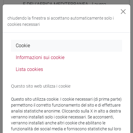
E DELL'AFRICA MEDITERRANEA - Laurea
giappone
chiudendo la finestra si accettano automaticamente solo i
cookies necessari
Struttura generale dell'insegnamento
Cookie
LINGUA GIAPPONESE 3 MOD.1
Informazioni sui cookie
ESERCITAZIONI DI LINGUA GIAPPONESE 3
MOD. 1A
Lista cookies
ESERCITAZIONI DI LINGUA
GIAPPONESE 3 MOD. 1A Cognomi A-B
Questo sito web utilizza i cookie
ESERCITAZIONI DI LINGUA
GIAPPONESE 3 MOD. 1A Cognomi C-E
Questo sito utilizza cookie. I cookie necessari (di prima parte)
ESERCITAZIONI DI LINGUA
permettono il corretto funzionamento del sito e di effettuare
analisi statistiche anonime. Cliccando sulla X in alto a destra
GIAPPONESE 3 MOD. 1A Cognomi F-L
verranno installati solo i cookie necessari. Se acconsenti,
ESERCITAZIONI DI LINGUA
verranno installati anche altri cookie che abilitano le
GIAPPONESE 3 MOD. 1A Cognomi M-O
funzionalità dei social media e forniscono statistiche sul loro
ESERCITAZIONI DI LINGUA