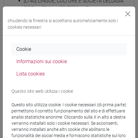
[LT40] LINGUE, CULTURE E SOCIETÀ DELL'ASIA
E DELL'AFRICA MEDITERRANEA - Laurea
giappone
chiudendo la finestra si accettano automaticamente solo i
cookies necessari
Cookie
Struttura generale dell'insegnamento
LINGUA GIAPPONESE 3 MOD.1
Informazioni sui cookie
ESERCITAZIONI DI LINGUA GIAPPONESE 3
Lista cookies
MOD. 1A
ESERCITAZIONI DI LINGUA
GIAPPONESE 3 MOD. 1A Cognomi A-B
Questo sito web utilizza i cookie
ESERCITAZIONI DI LINGUA
GIAPPONESE 3 MOD. 1A Cognomi C-E
Questo sito utilizza cookie. I cookie necessari (di prima parte)
permettono il corretto funzionamento del sito e di effettuare
ESERCITAZIONI DI LINGUA
analisi statistiche anonime. Cliccando sulla X in alto a destra
GIAPPONESE 3 MOD. 1A Cognomi F-L
verranno installati solo i cookie necessari. Se acconsenti,
ESERCITAZIONI DI LINGUA
verranno installati anche altri cookie che abilitano le
GIAPPONESE 3 MOD. 1A Cognomi M-O
funzionalità dei social media e forniscono statistiche sul loro