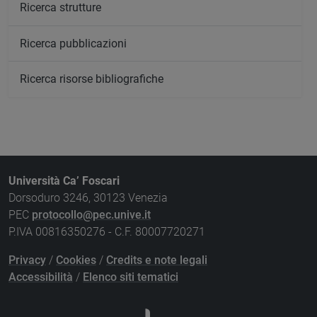
Ricerca strutture
Ricerca pubblicazioni
Ricerca risorse bibliografiche
Università Ca’ Foscari
Dorsoduro 3246, 30123 Venezia
PEC
protocollo@pec.unive.it
P.IVA 00816350276 - C.F. 80007720271
Privacy
/
Cookies
/
Credits e note legali
Accessibilità
/
Elenco siti tematici