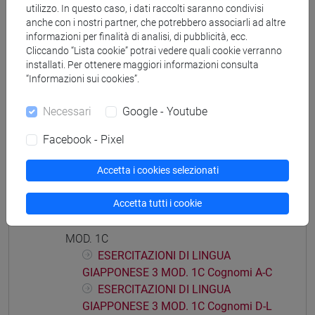
ESERCITAZIONI DI LINGUA
utilizzo. In questo caso, i dati raccolti saranno condivisi
anche con i nostri partner, che potrebbero associarli ad altre
GIAPPONESE 3 MOD. 1A Cognomi P-S
informazioni per finalità di analisi, di pubblicità, ecc.
ESERCITAZIONI DI LINGUA
Cliccando “Lista cookie” potrai vedere quali cookie verranno
GIAPPONESE 3 MOD. 1A Cognomi T-Z
installati. Per ottenere maggiori informazioni consulta
“Informazioni sui cookies”.
ESERCITAZIONI DI LINGUA GIAPPONESE 3
MOD. 1B
Necessari
Google - Youtube
ESERCITAZIONI DI LINGUA
GIAPPONESE 3 MOD. 1B Cognomi A-E
Facebook - Pixel
ESERCITAZIONI DI LINGUA
GIAPPONESE 3 MOD. 1B Cognomi F-O
Accetta i cookies selezionati
ESERCITAZIONI DI LINGUA
GIAPPONESE 3 MOD. 1B Cognomi P-Z
Accetta tutti i cookie
ESERCITAZIONI DI LINGUA GIAPPONESE 3
MOD. 1C
ESERCITAZIONI DI LINGUA
GIAPPONESE 3 MOD. 1C Cognomi A-C
ESERCITAZIONI DI LINGUA
GIAPPONESE 3 MOD. 1C Cognomi D-L