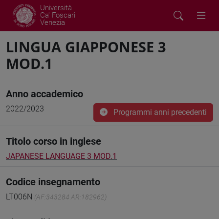
Università
Ca' Foscari
Venezia
LINGUA GIAPPONESE 3
MOD.1
Anno accademico
2022/2023
Programmi anni precedenti
Titolo corso in inglese
JAPANESE LANGUAGE 3 MOD.1
Codice insegnamento
LT006N
(AF:343284 AR:182962)