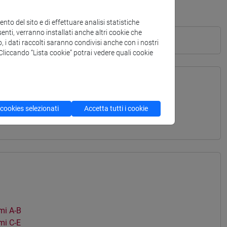
to del sito e di effettuare analisi statistiche
enti, verranno installati anche altri cookie che
o, i dati raccolti saranno condivisi anche con i nostri
. Cliccando “Lista cookie” potrai vedere quali cookie
TERRANEA - Laurea
 cookies selezionati
Accetta tutti i cookie
mi A-B
i C-E