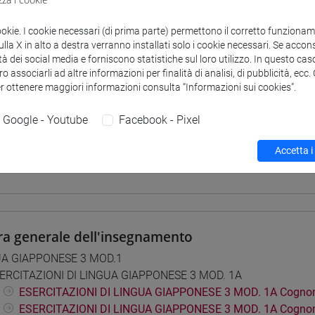
didattici
ookie. I cookie necessari (di prima parte) permettono il corretto funzionamen
la X in alto a destra verranno installati solo i cookie necessari. Se accons
 su Moodle
tà dei social media e forniscono statistiche sul loro utilizzo. In questo cas
o associarli ad altre informazioni per finalità di analisi, di pubblicità, ecc
er ottenere maggiori informazioni consulta “Informazioni sui cookies”.
i studio e percorsi
Google - Youtube
Facebook - Pixel
0] LINGUE, CULTURE E SOCIETÀ DELL'ASIA E DELL'AFRICA MEDI
Accetta i
pone
ra generale dell'insegnamento
UA GIAPPONESE 3 MOD.1
ERCITAZIONI DI LINGUA GIAPPONESE 3 MOD. 1A
ESERCITAZIONI DI LINGUA GIAPPONESE 3 MOD. 1A Cogno
ESERCITAZIONI DI LINGUA GIAPPONESE 3 MOD. 1A Cognom