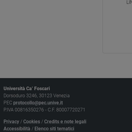
LI
Università Ca’ Foscari
Dorsoduro 3246, 30123 Venezia
PEC
protocollo@pec.unive.it
P.IVA 00816350276 - C.F. 80007720271
Privacy
/
Cookies
/
Credits e note legali
Accessibilità
/
Elenco siti tematici