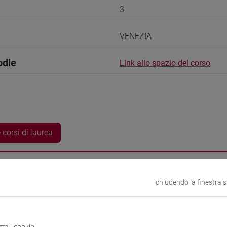
3
VENEZIA
odle
Link allo spazio del corso
 corsi di laurea
guistici
chiudendo la finestra 
Ayuko
- 30h Esercitazioni, 10h Esercitazioni online
zza i cookie