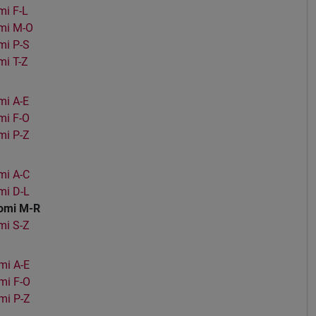
i F-L
mi M-O
mi P-S
i T-Z
i A-E
mi F-O
mi P-Z
mi A-C
mi D-L
omi M-R
mi S-Z
mi A-E
mi F-O
mi P-Z