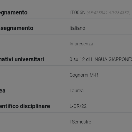
segnamento
LT006N
(AF:425841 AR:234352)
insegnamento
Italiano
In presenza
ativi universitari
0 su 12 di LINGUA GIAPPONE
Cognomi M-R
rea
Laurea
entifico disciplinare
L-OR/22
I Semestre