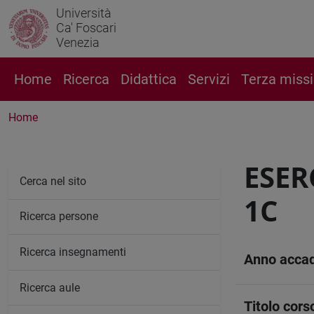
Università
Ca' Foscari
Venezia
Home
Ricerca
Didattica
Servizi
Terza miss
Home
ESER
Cerca nel sito
1C
Ricerca persone
Ricerca insegnamenti
Anno acca
Ricerca aule
Titolo cors