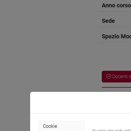
Anno corso
Sede
Spazio Mo
Docenti e
Esperti lin
UTSUMI 
Cookie
Questo sito web utili