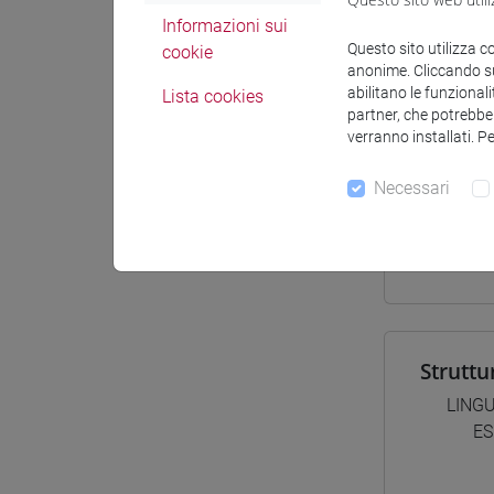
Materiali 
Informazioni sui
Questo sito utilizza c
cookie
anonime. Cliccando sul
Materiali
abilitano le funzionali
Lista cookies
partner, che potrebber
verranno installati. P
Corsi d
Necessari
[LT4
giap
Struttu
LING
ES