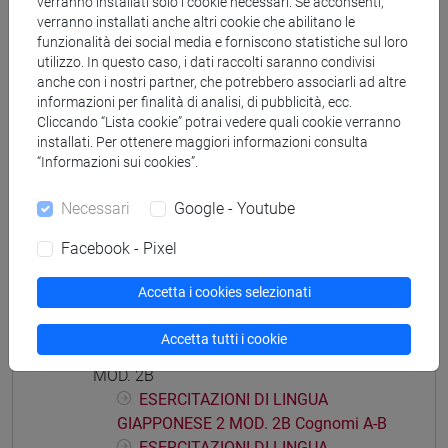
verranno installati solo i cookie necessari. Se acconsenti,
verranno installati anche altri cookie che abilitano le
GIAPPONESE 2 MOD. 1E Cognomi C-G
funzionalità dei social media e forniscono statistiche sul loro
ESERCITAZIONI DI LINGUA
utilizzo. In questo caso, i dati raccolti saranno condivisi
GIAPPONESE 2 MOD. 1E Cognomi H-N
anche con i nostri partner, che potrebbero associarli ad altre
ESERCITAZIONI DI LINGUA
informazioni per finalità di analisi, di pubblicità, ecc.
GIAPPONESE 2 MOD. 1E Cognomi O-S
Cliccando “Lista cookie” potrai vedere quali cookie verranno
installati. Per ottenere maggiori informazioni consulta
ESERCITAZIONI DI LINGUA
“Informazioni sui cookies”.
GIAPPONESE 2 MOD. 1E Cognomi T-Z
ESERCITAZIONI DI LINGUA GIAPPONESE 2
Necessari
Google - Youtube
MOD. 2A
ESERCITAZIONI DI LINGUA
Facebook - Pixel
GIAPPONESE 2 MOD. 2A Cognomi A-L
Accetta i cookies selezionati
ESERCITAZIONI DI LINGUA
GIAPPONESE 2 MOD. 2A Cognomi M-Z
Accetta tutti i cookie
ESERCITAZIONI DI LINGUA GIAPPONESE 2
MOD. 2B
ESERCITAZIONI DI LINGUA
GIAPPONESE 2 MOD. 2B Cognomi A-B
ESERCITAZIONI DI LINGUA