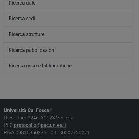
Ricerca aule
Ricerca sedi
Ricerca strutture
Ricerca pubblicazioni
Ricerca risorse bibliografiche
Università Ca’ Foscari
Dorsoduro 3246, 30123 Venezia
PEC
protocollo@pec.unive.it
P.IVA 00816350276 - C.F. 80007720271