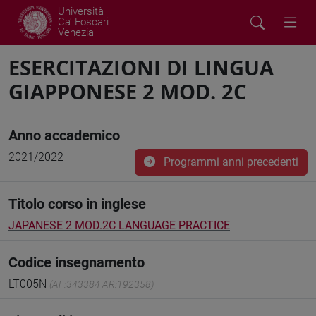
Università
Ca' Foscari
Venezia
ESERCITAZIONI DI LINGUA
GIAPPONESE 2 MOD. 2C
Anno accademico
2021/2022
Programmi anni precedenti
Titolo corso in inglese
JAPANESE 2 MOD.2C LANGUAGE PRACTICE
Codice insegnamento
LT005N
(AF:343384 AR:192358)