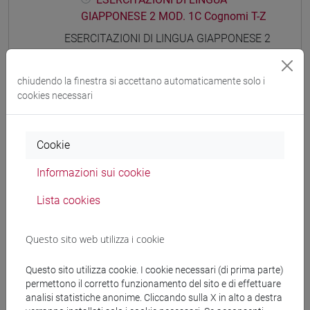
GIAPPONESE 2 MOD. 1C Cognomi T-Z
ESERCITAZIONI DI LINGUA GIAPPONESE 2
MOD. 1D
ESERCITAZIONI DI LINGUA
chiudendo la finestra si accettano automaticamente solo i
GIAPPONESE 2 MOD. 1D Cognomi A-B
cookies necessari
ESERCITAZIONI DI LINGUA
GIAPPONESE 2 MOD. 1D Cognomi C-G
ESERCITAZIONI DI LINGUA
Cookie
GIAPPONESE 2 MOD. 1D Cognomi H-N
ESERCITAZIONI DI LINGUA
Informazioni sui cookie
GIAPPONESE 2 MOD. 1D Cognomi O-S
Lista cookies
ESERCITAZIONI DI LINGUA
GIAPPONESE 2 MOD. 1D Cognomi T-Z
Questo sito web utilizza i cookie
ESERCITAZIONI DI LINGUA GIAPPONESE 2
MOD. 1E
Questo sito utilizza cookie. I cookie necessari (di prima parte)
ESERCITAZIONI DI LINGUA
permettono il corretto funzionamento del sito e di effettuare
GIAPPONESE 2 MOD. 1E Cognomi A-B
analisi statistiche anonime. Cliccando sulla X in alto a destra
ESERCITAZIONI DI LINGUA