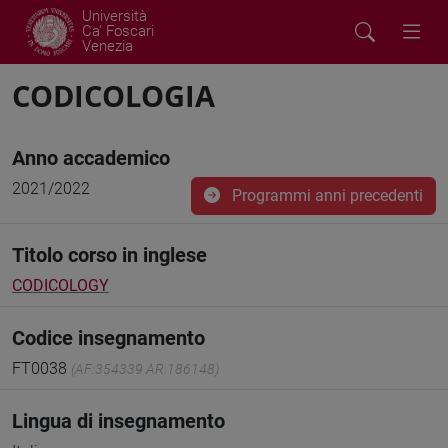
Università
Ca' Foscari
Venezia
CODICOLOGIA
Anno accademico
2021/2022
Programmi anni precedenti
Titolo corso in inglese
CODICOLOGY
Codice insegnamento
FT0038
(AF:354339 AR:186148)
Lingua di insegnamento