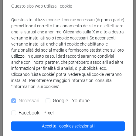
Testi di riferimento
Questo sito web utilizza i cookie
Testo obbligatorio
Questo sito utilizza cookie. I cookie necessari (di prima parte)
permettono il corretto funzionamento del sito e di effettuare
analisi statistiche anonime. Cliccando sulla X in alto a destra
A. Petrucci, La descrizione del manoscritto. Storia,
verranno installati solo i cookie necessari. Se acconsenti,
problemi, modelli, Roma, Carocci editore, 2001
verranno installati anche altri cookie che abilitano le
(seconda edizione).
funzionalità dei social media e forniscono statistiche sul loro
utilizzo. In questo caso, i dati raccolti saranno condivisi
anche con i nostri partner, che potrebbero associarli ad altre
Per puntuali chiarificazioni può essere utile la
informazioni per finalità di analisi, di pubblicità, ecc.
consultazione di M. Maniaci, Terminologia del libro
Cliccando “Lista cookie” potrai vedere quali cookie verranno
manoscritto, Roma-Milano, Editrice Bibliografica,
installati. Per ottenere maggiori informazioni consulta
1996. Per approfondimenti della parte generale si
“Informazioni sui cookies”.
consiglia la lettura di M.L. Agati, Il libro
manoscritto da oriente a occidente. Per una
Necessari
Google - Youtube
codicologia comparata, Roma, L'Erma di
Facebook - Pixel
Bretschneider, 2009, pp. 29-215; come strumento di
orientamento può essere utile: M. Maniaci, Breve
Accetta i cookies selezionati
storia del libro manoscritto, Roma, Carocci editore,