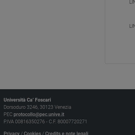
LI
LI
Università Ca’ Foscari
Dorsoduro 3246, 30123 Venezia
PEC
protocollo@pec.unive.it
P.IVA 00816350276 - C.F. 80007720271
Privacy
/
Cookies
/
Credits e note legali