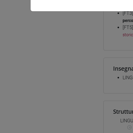
Corsi d
[FT3
perc
[FT5
stori
Insegn
LING
Struttu
LING