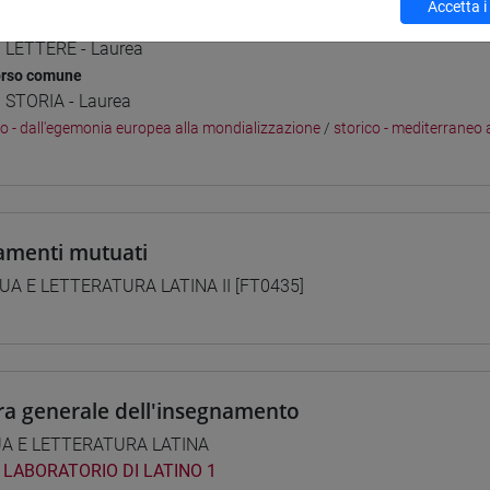
Accetta i
i studio e percorsi
] LETTERE - Laurea
orso comune
] STORIA - Laurea
co - dall'egemonia europea alla mondializzazione
/
storico - mediterraneo 
amenti mutuati
UA E LETTERATURA LATINA II [FT0435]
ra generale dell'insegnamento
UA E LETTERATURA LATINA
LABORATORIO DI LATINO 1