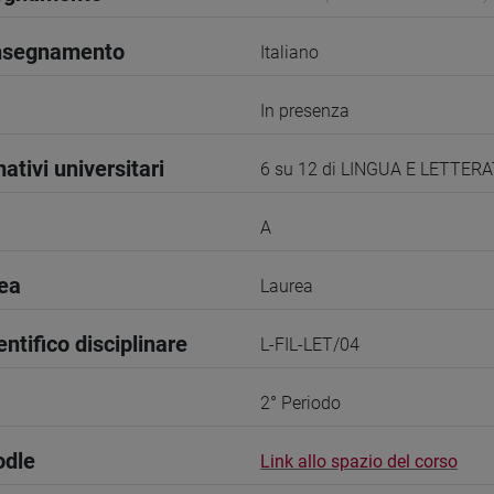
insegnamento
Italiano
In presenza
ativi universitari
6 su 12 di LINGUA E LETTER
A
rea
Laurea
entifico disciplinare
L-FIL-LET/04
2° Periodo
odle
Link allo spazio del corso