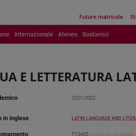
Future matricole
St
ione
Internazionale
Ateneo
Sostienici
UA E LETTERATURA LAT
demico
2021/2022
o in inglese
LATIN LANGUAGE AND LITERA
segnamento
FT0435
(AF:355154 AR:190686)