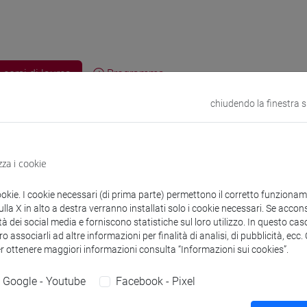
 corsi di laurea
Programma
chiudendo la finestra 
zza i cookie
Luca
- 30h Lezione
ookie. I cookie necessari (di prima parte) permettono il corretto funzionamen
la X in alto a destra verranno installati solo i cookie necessari. Se accons
didattici
tà dei social media e forniscono statistiche sul loro utilizzo. In questo cas
o associarli ad altre informazioni per finalità di analisi, di pubblicità, ecc
er ottenere maggiori informazioni consulta “Informazioni sui cookies”.
 su Moodle
Google - Youtube
Facebook - Pixel