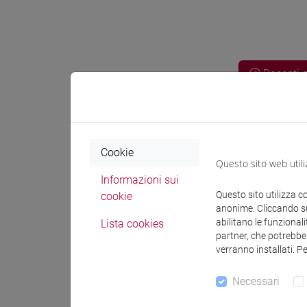
Docenti e
Docenti
Cookie
Questo sito web utili
MONDIN 
Informazioni sui
Questo sito utilizza c
cookie
anonime. Cliccando sul
Materiali 
abilitano le funzionali
Lista cookies
partner, che potrebber
verranno installati. P
Materiali
Necessari