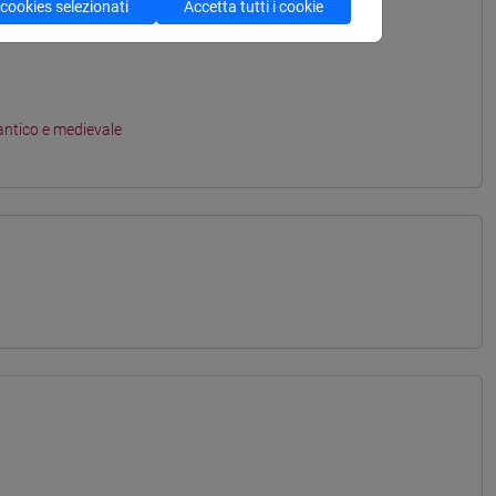
 cookies selezionati
Accetta tutti i cookie
antico e medievale