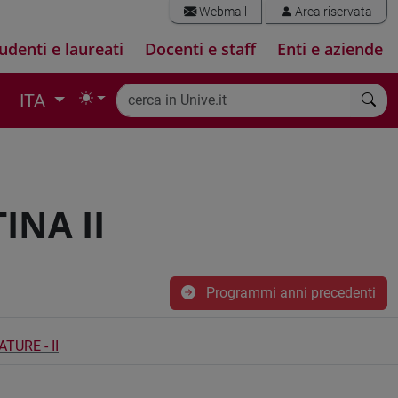
Webmail
Area riservata
udenti e laureati
Docenti e staff
Enti e aziende
ITA
INA II
Programmi anni precedenti
TURE - II