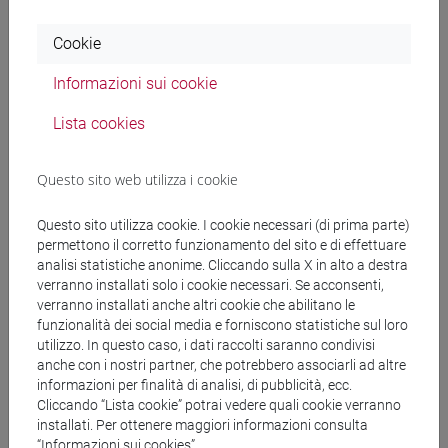
MONDIN Luca
- 30h Lezione
Cookie
Materiali didattici
Informazioni sui cookie
Lista cookies
Materiali su Moodle
Questo sito web utilizza i cookie
Corsi di studio e percorsi
Questo sito utilizza cookie. I cookie necessari (di prima parte)
permettono il corretto funzionamento del sito e di effettuare
[FT3] LETTERE - Laurea
analisi statistiche anonime. Cliccando sulla X in alto a destra
scienze dell'antichità
/
scienze del testo letterario e
verranno installati solo i cookie necessari. Se acconsenti,
della comunicazione
verranno installati anche altri cookie che abilitano le
funzionalità dei social media e forniscono statistiche sul loro
utilizzo. In questo caso, i dati raccolti saranno condivisi
anche con i nostri partner, che potrebbero associarli ad altre
informazioni per finalità di analisi, di pubblicità, ecc.
Cliccando “Lista cookie” potrai vedere quali cookie verranno
Insegnamenti mutuati
installati. Per ottenere maggiori informazioni consulta
LETTERATURA LATINA [FT0438]
“Informazioni sui cookies”.