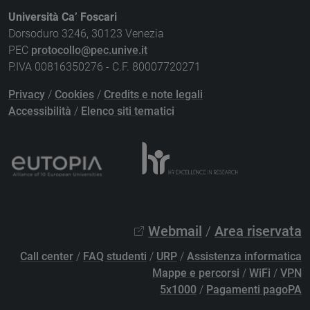
Università Ca’ Foscari
Dorsoduro 3246, 30123 Venezia
PEC
protocollo@pec.unive.it
P.IVA 00816350276 - C.F. 80007720271
Privacy
/
Cookies
/
Credits e note legali
Accessibilità
/
Elenco siti tematici
Webmail
/
Area riservata
Call center
/
FAQ studenti
/
URP
/
Assistenza informatica
Mappe e percorsi
/
WiFi
/
VPN
5x1000
/
Pagamenti pagoPA