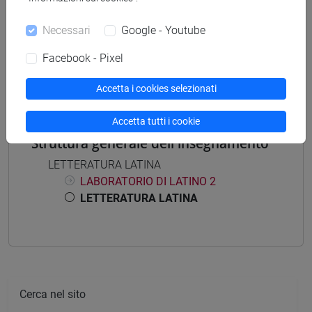
LETTERATURA LATINA 1: ARCAICA E
Necessari
Google - Youtube
CLASSICA [FT0486]
LETTERATURA LATINA 2: IMPERIALE E
Facebook - Pixel
TARDOANTICA [FT0485]
Accetta i cookies selezionati
Accetta tutti i cookie
Struttura generale dell'insegnamento
LETTERATURA LATINA
LABORATORIO DI LATINO 2
LETTERATURA LATINA
Cerca nel sito