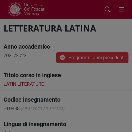
Università
Ca' Foscari
Venezia
LETTERATURA LATINA
Anno accademico
2021/2022
Programmi anni precedenti
Titolo corso in inglese
LATIN LITERATURE
Codice insegnamento
FT0438
(AF:362073 AR:191128)
Lingua di insegnamento