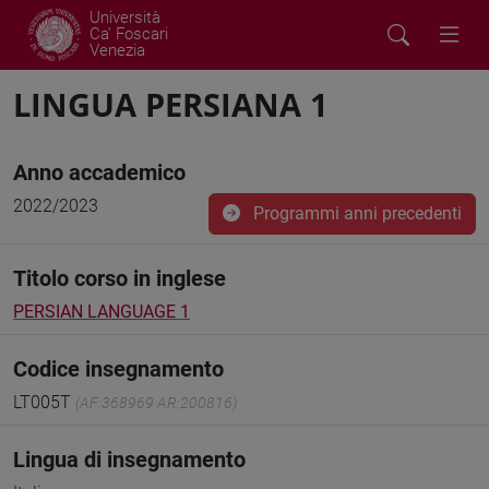
Università
Ca' Foscari
Venezia
LINGUA PERSIANA 1
Anno accademico
2022/2023
Programmi anni precedenti
Titolo corso in inglese
PERSIAN LANGUAGE 1
Codice insegnamento
LT005T
(AF:368969 AR:200816)
Lingua di insegnamento