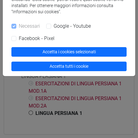
installati. Per ottenere maggiori informazioni consulta
“Informazioni sui cookies”.
Insegnamenti mutuati
Necessari
Google - Youtube
LINGUA PERSIANA 1 [LT005T]
Facebook - Pixel
Accetta i cookies selezionati
Struttura generale dell'insegnamento
Accetta tutti i cookie
LINGUA PERSIANA 1
ESERCITAZIONI DI LINGUA PERSIANA 1
MOD.1A
ESERCITAZIONI DI LINGUA PERSIANA 1
MOD.2A
LINGUA PERSIANA 1