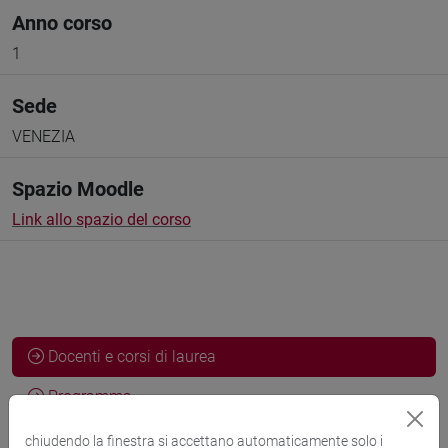
Anno corso
1
Sede
VENEZIA
Spazio Moodle
Link allo spazio del corso
Docenti e corsi di laurea
Programma
chiudendo la finestra si accettano automaticamente solo i