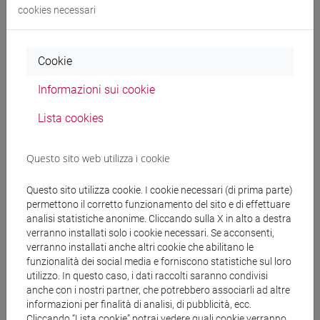
cookies necessari
Docenti
MENEGHINI Daniela
Cookie
- 30h Lezione
Informazioni sui cookie
Materiali didattici
Lista cookies
Materiali su Moodle
Questo sito web utilizza i cookie
Questo sito utilizza cookie. I cookie necessari (di prima parte)
permettono il corretto funzionamento del sito e di effettuare
Corsi di studio e percorsi
analisi statistiche anonime. Cliccando sulla X in alto a destra
verranno installati solo i cookie necessari. Se acconsenti,
[LT40] LINGUE, CULTURE E SOCIETÀ DELL'ASIA
verranno installati anche altri cookie che abilitano le
E DELL'AFRICA MEDITERRANEA - Laurea
funzionalità dei social media e forniscono statistiche sul loro
subcontinente indiano
/
cina
/
giappone
/
corea
/
utilizzo. In questo caso, i dati raccolti saranno condivisi
anche con i nostri partner, che potrebbero associarli ad altre
vicino e medio oriente
informazioni per finalità di analisi, di pubblicità, ecc.
Cliccando “Lista cookie” potrai vedere quali cookie verranno