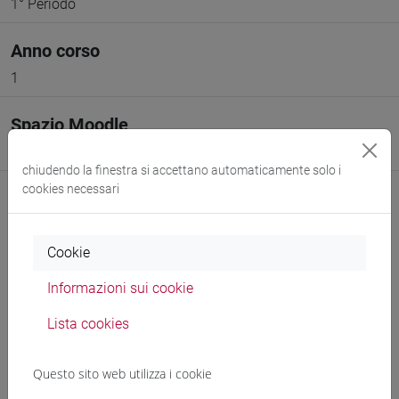
1° Periodo
Anno corso
1
Spazio Moodle
Link allo spazio del corso
chiudendo la finestra si accettano automaticamente solo i
cookies necessari
Cookie
Docenti e corsi di laurea
Informazioni sui cookie
Programma
Lista cookies
Questo sito web utilizza i cookie
Docenti