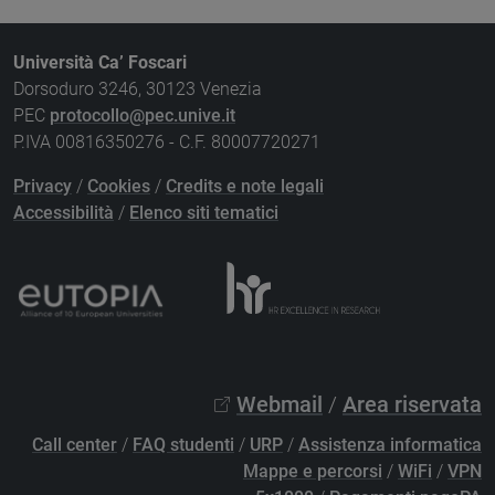
Università Ca’ Foscari
Dorsoduro 3246, 30123 Venezia
PEC
protocollo@pec.unive.it
P.IVA 00816350276 - C.F. 80007720271
Privacy
/
Cookies
/
Credits e note legali
Accessibilità
/
Elenco siti tematici
Webmail
/
Area riservata
Call center
/
FAQ studenti
/
URP
/
Assistenza informatica
Mappe e percorsi
/
WiFi
/
VPN