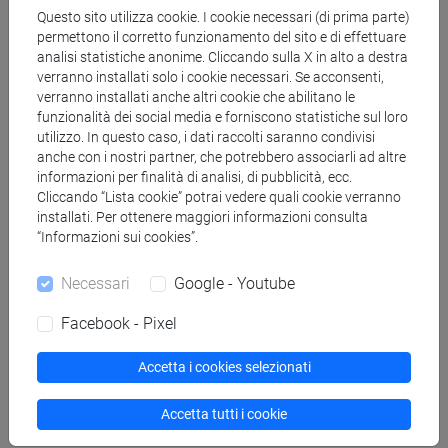
Questo sito utilizza cookie. I cookie necessari (di prima parte)
ADINOLFI Isabella
- 30h Lezione
permettono il corretto funzionamento del sito e di effettuare
analisi statistiche anonime. Cliccando sulla X in alto a destra
verranno installati solo i cookie necessari. Se acconsenti,
verranno installati anche altri cookie che abilitano le
Materiali didattici
funzionalità dei social media e forniscono statistiche sul loro
utilizzo. In questo caso, i dati raccolti saranno condivisi
anche con i nostri partner, che potrebbero associarli ad altre
Materiali su Moodle
informazioni per finalità di analisi, di pubblicità, ecc.
Cliccando “Lista cookie” potrai vedere quali cookie verranno
installati. Per ottenere maggiori informazioni consulta
“Informazioni sui cookies”.
Corsi di studio e percorsi
Necessari
Google - Youtube
[FM61] SCIENZE FILOSOFICHE - Laurea
magistrale (DM270)
Facebook - Pixel
percorso comune
Accetta i cookies selezionati
Accetta tutti i cookie