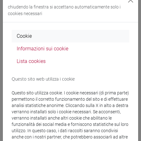
chiudendo la finestra si accettano automaticamente solo i
cookies necessari
Docenti
Cookie
FARA Giovanni Maria
- 30h Lezione
Informazioni sui cookie
Materiali didattici
Lista cookies
Materiali su Moodle
Questo sito web utilizza i cookie
Questo sito utilizza cookie. I cookie necessari (di prima parte)
permettono il corretto funzionamento del sito e di effettuare
Corsi di studio e percorsi
analisi statistiche anonime. Cliccando sulla X in alto a destra
verranno installati solo i cookie necessari. Se acconsenti,
[FT1] CONSERVAZIONE E GESTIONE DEI BENI
verranno installati anche altri cookie che abilitano le
E DELLE ATTIVITÀ CULTURALI - Laurea
funzionalità dei social media e forniscono statistiche sul loro
utilizzo. In questo caso, i dati raccolti saranno condivisi
tars
/
storia dell'arte
anche con i nostri partner, che potrebbero associarli ad altre
[FT3] LETTERE - Laurea