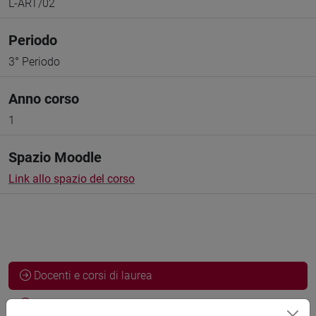
L-ART/02
Periodo
3° Periodo
Anno corso
1
Spazio Moodle
Link allo spazio del corso
Docenti e corsi di laurea
Programma