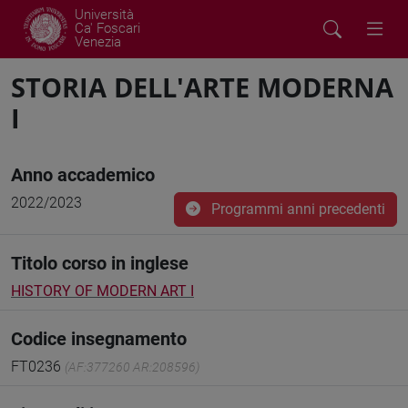
Università
Ca' Foscari
Venezia
STORIA DELL'ARTE MODERNA
I
Anno accademico
2022/2023
Programmi anni precedenti
Titolo corso in inglese
HISTORY OF MODERN ART I
Codice insegnamento
FT0236
(AF:377260 AR:208596)