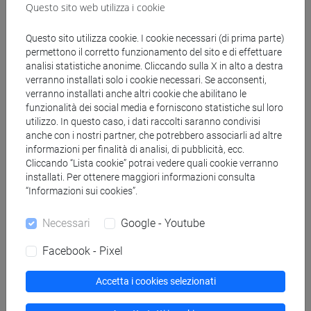
Questo sito web utilizza i cookie
Questo sito utilizza cookie. I cookie necessari (di prima parte)
permettono il corretto funzionamento del sito e di effettuare
analisi statistiche anonime. Cliccando sulla X in alto a destra
Struttura generale dell'insegnamento
verranno installati solo i cookie necessari. Se acconsenti,
verranno installati anche altri cookie che abilitano le
ECONOMIA POLITICA
funzionalità dei social media e forniscono statistiche sul loro
ECONOMIA POLITICA - 1
utilizzo. In questo caso, i dati raccolti saranno condivisi
ECONOMIA POLITICA - 1 Cognomi A-
anche con i nostri partner, che potrebbero associarli ad altre
Di
informazioni per finalità di analisi, di pubblicità, ecc.
ECONOMIA POLITICA - 1 Cognomi
Cliccando “Lista cookie” potrai vedere quali cookie verranno
installati. Per ottenere maggiori informazioni consulta
Dl-Pas
“Informazioni sui cookies”.
ECONOMIA POLITICA - 1 Cognomi
Pat-Z
Necessari
Google - Youtube
ECONOMIA POLITICA - 1 - ESERCITAZIONI
Facebook - Pixel
ECONOMIA POLITICA - 1 -
ESERCITAZIONI Cognomi A-Di
Accetta i cookies selezionati
ECONOMIA POLITICA - 1 -
ESERCITAZIONI Cognomi Dl-Pas