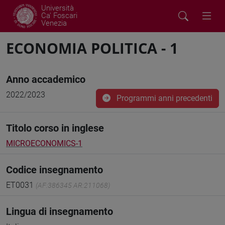
Università
Ca' Foscari
Venezia
ECONOMIA POLITICA - 1
Anno accademico
2022/2023
Programmi anni precedenti
Titolo corso in inglese
MICROECONOMICS-1
Codice insegnamento
ET0031
(AF:386345 AR:211068)
Lingua di insegnamento