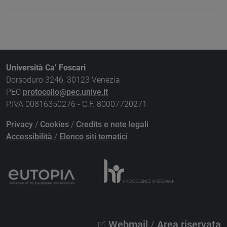
Università Ca’ Foscari
Dorsoduro 3246, 30123 Venezia
PEC
protocollo@pec.unive.it
P.IVA 00816350276 - C.F. 80007720271
Privacy
/
Cookies
/
Credits e note legali
Accessibilità
/
Elenco siti tematici
Webmail
/
Area riservata