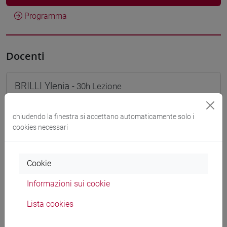
Programma
Docenti
BRILLI Ylenia
- 30h Lezione
chiudendo la finestra si accettano automaticamente solo i
Materiali didattici
cookies necessari
Materiali su Moodle
Cookie
Informazioni sui cookie
Corsi di studio e percorsi
Lista cookies
[ET11] ECONOMIA AZIENDALE - Laurea
economia aziendale