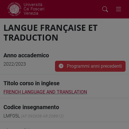
Università
Ca' Foscari
Venezia
LANGUE FRANÇAISE ET
TRADUCTION
Anno accademico
2022/2023
Programmi anni precedenti
Titolo corso in inglese
FRENCH LANGUAGE AND TRANSLATION
Codice insegnamento
LMF05L
(AF:392638 AR:208912)