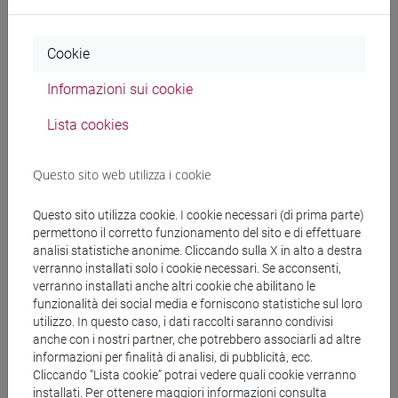
JAMET Marie Christine
- 30h Lezione
Cookie
Informazioni sui cookie
Materiali didattici
Lista cookies
Materiali su Moodle
Questo sito web utilizza i cookie
Questo sito utilizza cookie. I cookie necessari (di prima parte)
Corsi di studio e percorsi
permettono il corretto funzionamento del sito e di effettuare
analisi statistiche anonime. Cliccando sulla X in alto a destra
[LM3] LINGUE E LETTERATURE EUROPEE,
verranno installati solo i cookie necessari. Se acconsenti,
AMERICANE E POSTCOLONIALI - Laurea
verranno installati anche altri cookie che abilitano le
magistrale (DM270)
funzionalità dei social media e forniscono statistiche sul loro
letterature e culture
/
master europeén en etudes
utilizzo. In questo caso, i dati raccolti saranno condivisi
françaises et francophones
anche con i nostri partner, che potrebbero associarli ad altre
informazioni per finalità di analisi, di pubblicità, ecc.
Cliccando “Lista cookie” potrai vedere quali cookie verranno
installati. Per ottenere maggiori informazioni consulta