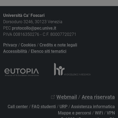
Università Ca’ Foscari
Dorsoduro 3246, 30123 Venezia
PEC
protocollo@pec.unive.it
P.IVA 00816350276 - C.F. 80007720271
Privacy
/
Cookies
/
Credits e note legali
Accessibilità
/
Elenco siti tematici
Webmail
/
Area riservata
Call center
/
FAQ studenti
/
URP
/
Assistenza informatica
Mappe e percorsi
/
WiFi
/
VPN