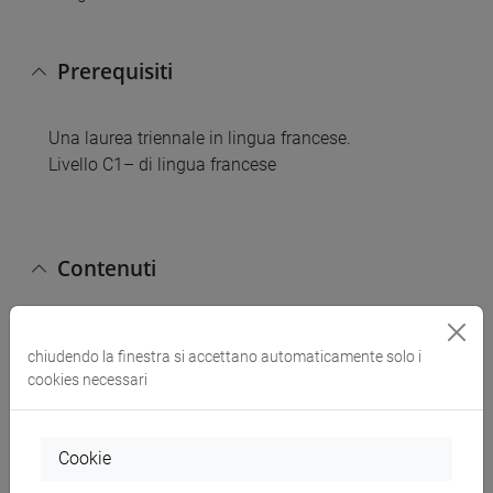
Prerequisiti
Una laurea triennale in lingua francese.
Livello C1– di lingua francese
Contenuti
Il corso monografico prepara gli studenti presenta
chiudendo la finestra si accettano automaticamente solo i
la nozione di variazione in lingua francese,
cookies necessari
focalizzandosi in particolare su:
- Elementi della variazione diatopica in Francia e
nella Francofonia;
Cookie
- Elementi della variazione diafasica: il francese