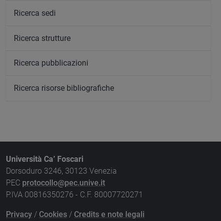
Ricerca sedi
Ricerca strutture
Ricerca pubblicazioni
Ricerca risorse bibliografiche
Università Ca’ Foscari
Dorsoduro 3246, 30123 Venezia
PEC
protocollo@pec.unive.it
P.IVA 00816350276 - C.F. 80007720271
Privacy
/
Cookies
/
Credits e note legali