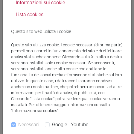
parlato spontaneo e il francese accademico.
Informazioni sui cookie
Il corso dà delle chiavi per l’analisi stilistica di testi
(testi politici, accademici, e soprattutto letterari) e
Lista cookies
la redazione di relazioni accademiche, articoli
scientifici e tesi.
Questo sito web utilizza i cookie
Questo sito utilizza cookie. I cookie necessari (di prima parte)
Esercitazioni Livello C1+/C2
permettono il corretto funzionamento del sito e di effettuare
analisi statistiche anonime. Cliccando sulla X in alto a destra
- preparazione al commento di testo
verranno installati solo i cookie necessari. Se acconsenti,
- preparazione alla dissertation
verranno installati anche altri cookie che abilitano le
- preparazione all’ascolto C2
funzionalità dei social media e forniscono statistiche sul loro
Tutte le lezioni sono in lingua francese.
utilizzo. In questo caso, i dati raccolti saranno condivisi
anche con i nostri partner, che potrebbero associarli ad altre
informazioni per finalità di analisi, di pubblicità, ecc.
Testi di riferimento
Cliccando “Lista cookie” potrai vedere quali cookie verranno
installati. Per ottenere maggiori informazioni consulta
“Informazioni sui cookies”.
Per il modulo
Necessari
Google - Youtube
1. Schede delle attività fatte a lezione disponibili su
Moodle