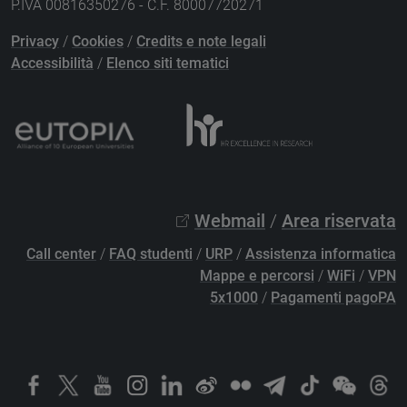
P.IVA 00816350276 - C.F. 80007720271
Privacy
/
Cookies
/
Credits e note legali
Accessibilità
/
Elenco siti tematici
Webmail
/
Area riservata
Call center
/
FAQ studenti
/
URP
/
Assistenza informatica
Mappe e percorsi
/
WiFi
/
VPN
5x1000
/
Pagamenti pagoPA