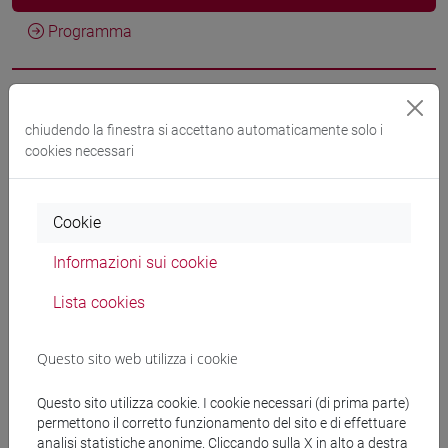
Programma
Docenti
chiudendo la finestra si accettano automaticamente solo i
cookies necessari
PHILLIPS Alun David
- 30h Lezione
Cookie
Materiali didattici
Informazioni sui cookie
Materiali su Moodle
Lista cookies
Questo sito web utilizza i cookie
Corsi di studio e percorsi
Questo sito utilizza cookie. I cookie necessari (di prima parte)
[ET4] ECONOMIA E COMMERCIO - Laurea
permettono il corretto funzionamento del sito e di effettuare
economia e commercio
analisi statistiche anonime. Cliccando sulla X in alto a destra