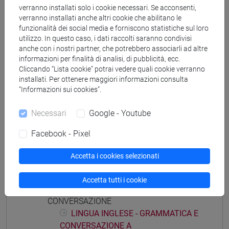
verranno installati solo i cookie necessari. Se acconsenti,
verranno installati anche altri cookie che abilitano le
funzionalità dei social media e forniscono statistiche sul loro
utilizzo. In questo caso, i dati raccolti saranno condivisi
anche con i nostri partner, che potrebbero associarli ad altre
Struttura generale dell'insegnamento
informazioni per finalità di analisi, di pubblicità, ecc.
Cliccando “Lista cookie” potrai vedere quali cookie verranno
LINGUA INGLESE (ESAME)
installati. Per ottenere maggiori informazioni consulta
LINGUA INGLESE - ESAME
“Informazioni sui cookies”.
LINGUA INGLESE - ESAME Cognomi
A-La
Necessari
Google - Youtube
LINGUA INGLESE - ESAME Cognomi
Lb-Z
Facebook - Pixel
LINGUA INGLESE - ESERCITAZIONI
Accetta i cookies selezionati
LINGUA INGLESE - ESERCITAZIONI A
LINGUA INGLESE - ESERCITAZIONI B
Accetta tutti i cookie
LINGUA INGLESE - GRAMMATICA E
CONVERSAZIONE
LINGUA INGLESE - GRAMMATICA E
CONVERSAZIONE A