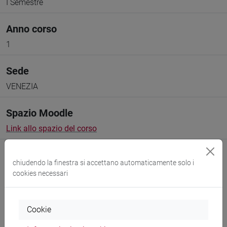
I Semestre
Anno corso
1
Sede
VENEZIA
Spazio Moodle
Link allo spazio del corso
chiudendo la finestra si accettano automaticamente solo i
cookies necessari
Docenti e corsi di laurea
Cookie