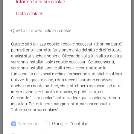
Informazioni sui cookie
Docenti
Lista cookies
GAETAN Carlo
- 30h Lezione
Questo sito web utilizza i cookie
Materiali didattici
Questo sito utilizza cookie. I cookie necessari (di prima parte)
permettono il corretto funzionamento del sito e di effettuare
analisi statistiche anonime. Cliccando sulla X in alto a destra
Materiali su Moodle
verranno installati solo i cookie necessari. Se acconsenti,
verranno installati anche altri cookie che abilitano le
funzionalità dei social media e forniscono statistiche sul loro
utilizzo. In questo caso, i dati raccolti saranno condivisi
anche con i nostri partner, che potrebbero associarli ad altre
Corsi di studio e percorsi
informazioni per finalità di analisi, di pubblicità, ecc.
[R210] SCIENZE AMBIENTALI - Corso di
Cliccando “Lista cookie” potrai vedere quali cookie verranno
installati. Per ottenere maggiori informazioni consulta
Dottorato (D.M.45)
“Informazioni sui cookies”.
percorso comune
[R258] SCIENZE POLARI - Corso di Dottorato
Necessari
Google - Youtube
(D.M.45)