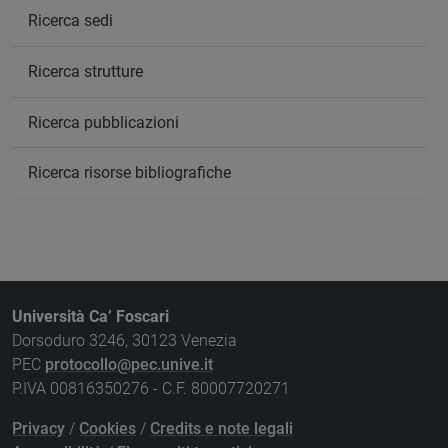
Ricerca sedi
Ricerca strutture
Ricerca pubblicazioni
Ricerca risorse bibliografiche
Università Ca’ Foscari
Dorsoduro 3246, 30123 Venezia
PEC
protocollo@pec.unive.it
P.IVA 00816350276 - C.F. 80007720271
Privacy
/
Cookies
/
Credits e note legali