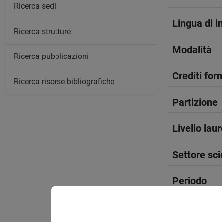
Ricerca sedi
Lingua di 
Ricerca strutture
Modalità
Ricerca pubblicazioni
Crediti form
Ricerca risorse bibliografiche
Partizione
Livello lau
Settore sci
Periodo
Anno corso