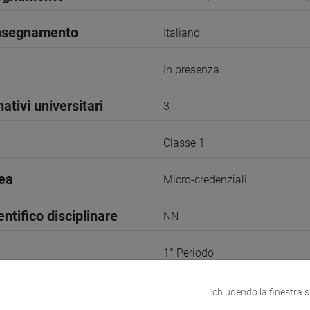
insegnamento
Italiano
In presenza
ativi universitari
3
Classe 1
rea
Micro-credenziali
entifico disciplinare
NN
1° Periodo
1
chiudendo la finestra 