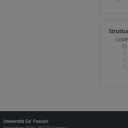
Struttu
COMP
Università Ca’ Foscari