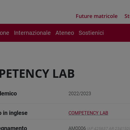
Future matricole
St
ione
Internazionale
Ateneo
Sostienici
PETENCY LAB
demico
2022/2023
o in inglese
COMPETENCY LAB
segnamento
AM0006
(AF:425637 AR:234150)