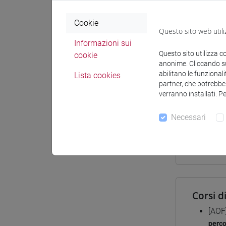
Sede
Cookie
Questo sito web utili
Informazioni sui
Questo sito utilizza c
cookie
anonime. Cliccando sul
abilitano le funzionali
Lista cookies
Docenti e
partner, che potrebber
verranno installati. P
Necessari
Docenti
BONESSO
Corsi d
[AOF
perc