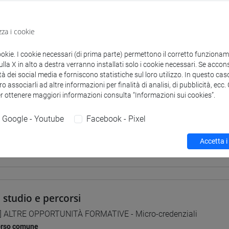
VENEZIA
zza i cookie
ookie. I cookie necessari (di prima parte) permettono il corretto funzionamen
la X in alto a destra verranno installati solo i cookie necessari. Se accons
tà dei social media e forniscono statistiche sul loro utilizzo. In questo cas
 corsi di laurea
o associarli ad altre informazioni per finalità di analisi, di pubblicità, ecc
er ottenere maggiori informazioni consulta “Informazioni sui cookies”.
Google - Youtube
Facebook - Pixel
Accetta i
 Sara
- 15h Lezione
i studio e percorsi
] ALTRE OPPORTUNITÀ FORMATIVE - Micro-credenziali
orso comune