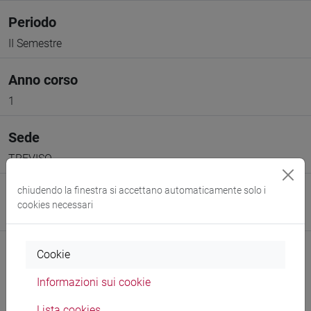
Periodo
II Semestre
Anno corso
1
Sede
TREVISO
chiudendo la finestra si accettano automaticamente solo i
Spazio Moodle
cookies necessari
Link allo spazio del corso
Cookie
Informazioni sui cookie
Lista cookies