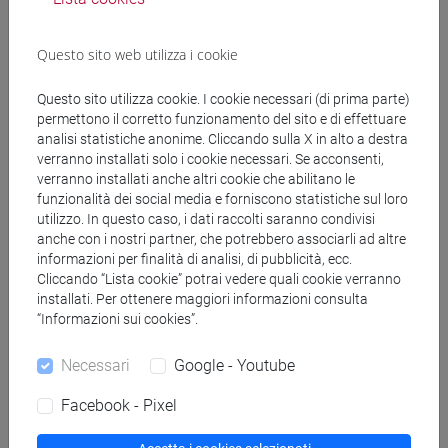
Docenti e corsi di laurea
Programma
Questo sito web utilizza i cookie
Questo sito utilizza cookie. I cookie necessari (di prima parte)
Docenti
permettono il corretto funzionamento del sito e di effettuare
analisi statistiche anonime. Cliccando sulla X in alto a destra
verranno installati solo i cookie necessari. Se acconsenti,
TROVATO Giuseppe
- 30h Lezione
verranno installati anche altri cookie che abilitano le
funzionalità dei social media e forniscono statistiche sul loro
utilizzo. In questo caso, i dati raccolti saranno condivisi
anche con i nostri partner, che potrebbero associarli ad altre
Materiali didattici
informazioni per finalità di analisi, di pubblicità, ecc.
Cliccando “Lista cookie” potrai vedere quali cookie verranno
installati. Per ottenere maggiori informazioni consulta
Materiali su Moodle
“Informazioni sui cookies”.
Necessari
Google - Youtube
Corsi di studio e percorsi
Facebook - Pixel
[LM70] TRADUZIONE E INTERPRETAZIONE -