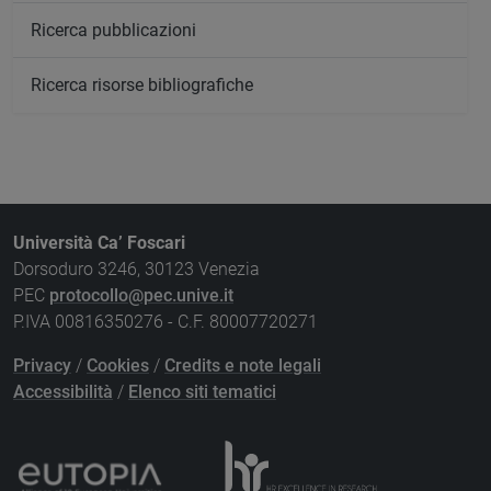
Ricerca pubblicazioni
Ricerca risorse bibliografiche
Università Ca’ Foscari
Dorsoduro 3246, 30123 Venezia
PEC
protocollo@pec.unive.it
P.IVA 00816350276 - C.F. 80007720271
Privacy
/
Cookies
/
Credits e note legali
Accessibilità
/
Elenco siti tematici