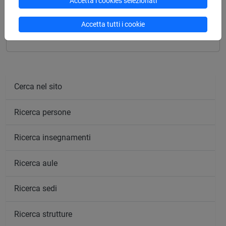
Laurea magistrale (DM270)
Accetta i cookies selezionati
traduzione specializzata inglese-spagnolo;
Accetta tutti i cookie
inglese-lis; spagnolo-lis
Cerca nel sito
Ricerca persone
Ricerca insegnamenti
Ricerca aule
Ricerca sedi
Ricerca strutture