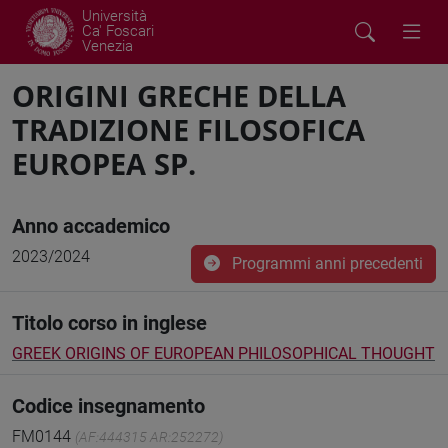
Università
Ca' Foscari
Venezia
ORIGINI GRECHE DELLA
TRADIZIONE FILOSOFICA
EUROPEA SP.
Anno accademico
2023/2024
Programmi anni precedenti
Titolo corso in inglese
GREEK ORIGINS OF EUROPEAN PHILOSOPHICAL THOUGHT
Codice insegnamento
FM0144
(AF:444315 AR:252272)