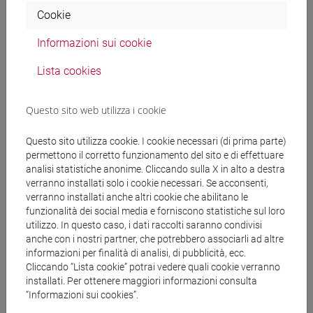
Docenti
Cookie
Informazioni sui cookie
MASO Stefano
- 30h Lezione
Lista cookies
Materiali didattici
Questo sito web utilizza i cookie
Materiali su Moodle
Questo sito utilizza cookie. I cookie necessari (di prima parte)
permettono il corretto funzionamento del sito e di effettuare
analisi statistiche anonime. Cliccando sulla X in alto a destra
verranno installati solo i cookie necessari. Se acconsenti,
verranno installati anche altri cookie che abilitano le
Corsi di studio e percorsi
funzionalità dei social media e forniscono statistiche sul loro
[FM2] SCIENZE DELL'ANTICHITÀ:
utilizzo. In questo caso, i dati raccolti saranno condivisi
LETTERATURE, STORIA E ARCHEOLOGIA -
anche con i nostri partner, che potrebbero associarli ad altre
informazioni per finalità di analisi, di pubblicità, ecc.
Laurea magistrale (DM270)
Cliccando “Lista cookie” potrai vedere quali cookie verranno
archeologia
/
filologia, letterature e storia
installati. Per ottenere maggiori informazioni consulta
dell'antichità
“Informazioni sui cookies”.
[FM61] SCIENZE FILOSOFICHE - Laurea