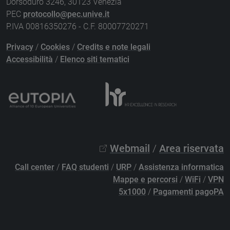
Dorsoduro 3246, 30123 Venezia
PEC
protocollo@pec.unive.it
P.IVA 00816350276 - C.F. 80007720271
Privacy
/
Cookies
/
Credits e note legali
Accessibilità
/
Elenco siti tematici
Webmail
/
Area riservata
Call center
/
FAQ studenti
/
URP
/
Assistenza informatica
Mappe e percorsi
/
WiFi
/
VPN
5x1000
/
Pagamenti pagoPA