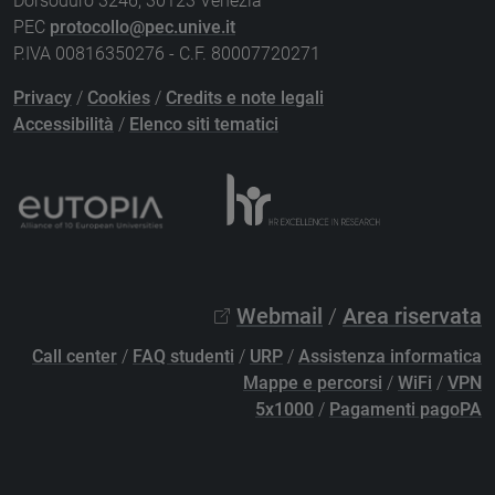
Dorsoduro 3246, 30123 Venezia
PEC
protocollo@pec.unive.it
P.IVA 00816350276 - C.F. 80007720271
Privacy
/
Cookies
/
Credits e note legali
Accessibilità
/
Elenco siti tematici
Webmail
/
Area riservata
Call center
/
FAQ studenti
/
URP
/
Assistenza informatica
Mappe e percorsi
/
WiFi
/
VPN
5x1000
/
Pagamenti pagoPA