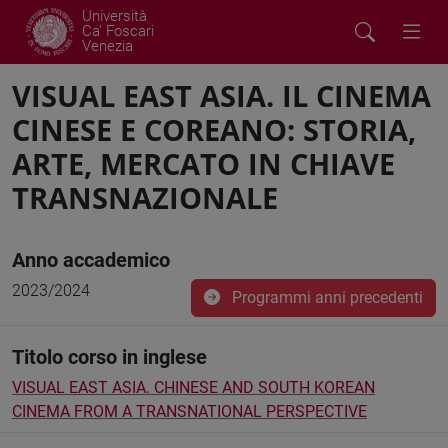
Università
Ca' Foscari
Venezia
VISUAL EAST ASIA. IL CINEMA
CINESE E COREANO: STORIA,
ARTE, MERCATO IN CHIAVE
TRANSNAZIONALE
Anno accademico
2023/2024
Programmi anni precedenti
Titolo corso in inglese
VISUAL EAST ASIA. CHINESE AND SOUTH KOREAN
CINEMA FROM A TRANSNATIONAL PERSPECTIVE