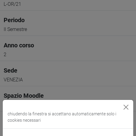
L-OR/21
Periodo
II Semestre
Anno corso
2
Sede
VENEZIA
Spazio Moodle
Link allo spazio del corso
chiudendo la finestra si accettano automaticamente solo i
cookies necessari