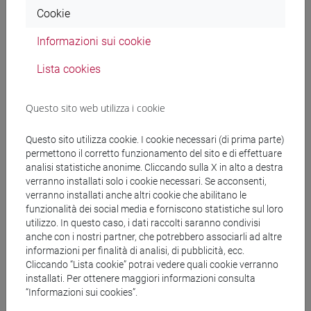
Cookie
Docenti e corsi di laurea
Informazioni sui cookie
Programma
Lista cookies
Docenti
Questo sito web utilizza i cookie
Questo sito utilizza cookie. I cookie necessari (di prima parte)
POLLACCHI Elena
- 30h Lezione
permettono il corretto funzionamento del sito e di effettuare
analisi statistiche anonime. Cliccando sulla X in alto a destra
verranno installati solo i cookie necessari. Se acconsenti,
Materiali didattici
verranno installati anche altri cookie che abilitano le
funzionalità dei social media e forniscono statistiche sul loro
utilizzo. In questo caso, i dati raccolti saranno condivisi
Materiali su Moodle
anche con i nostri partner, che potrebbero associarli ad altre
informazioni per finalità di analisi, di pubblicità, ecc.
Cliccando “Lista cookie” potrai vedere quali cookie verranno
installati. Per ottenere maggiori informazioni consulta
“Informazioni sui cookies”.
Corsi di studio e percorsi