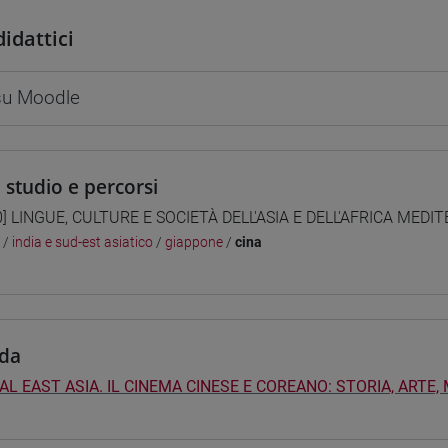
didattici
 su Moodle
i studio e percorsi
0] LINGUE, CULTURE E SOCIETÀ DELL'ASIA E DELL'AFRICA MEDI
/
india e sud-est asiatico
/
giappone
/
cina
da
AL EAST ASIA. IL CINEMA CINESE E COREANO: STORIA, ARTE