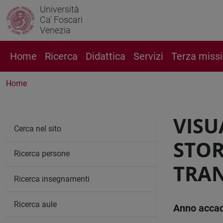
Università
Ca' Foscari
Venezia
Home
Ricerca
Didattica
Servizi
Terza miss
Home
VISU
Cerca nel sito
STOR
Ricerca persone
TRA
Ricerca insegnamenti
Ricerca aule
Anno acca