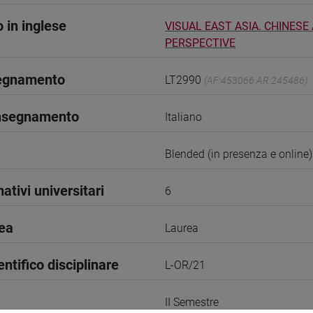
o in inglese
VISUAL EAST ASIA. CHINES
PERSPECTIVE
segnamento
LT2990
(AF:453066 AR:245486)
insegnamento
Italiano
Blended (in presenza e online)
ativi universitari
6
rea
Laurea
entifico disciplinare
L-OR/21
II Semestre