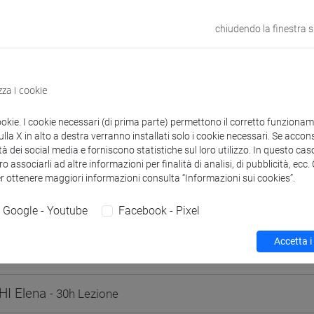
1
chiudendo la finestra 
VENEZIA
zza i cookie
odle
Link allo spazio del corso
ookie. I cookie necessari (di prima parte) permettono il corretto funzionamen
la X in alto a destra verranno installati solo i cookie necessari. Se accons
tà dei social media e forniscono statistiche sul loro utilizzo. In questo cas
o associarli ad altre informazioni per finalità di analisi, di pubblicità, ecc
er ottenere maggiori informazioni consulta “Informazioni sui cookies”.
 corsi di laurea
Programma
Google - Youtube
Facebook - Pixel
Accetta i
I Elena
- 30h Lezione