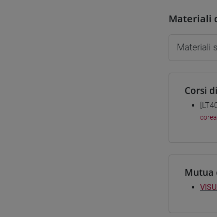
Materiali 
Materiali
Corsi d
[LT4
corea
Mutua 
VISU