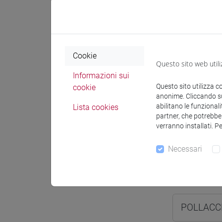
Anno corso
Sede
Cookie
Questo sito web utili
Spazio Mo
Informazioni sui
Questo sito utilizza c
cookie
anonime. Cliccando sul
abilitano le funzionali
Lista cookies
partner, che potrebber
verranno installati. P
Docenti e
Necessari
Docenti
POLLACCH