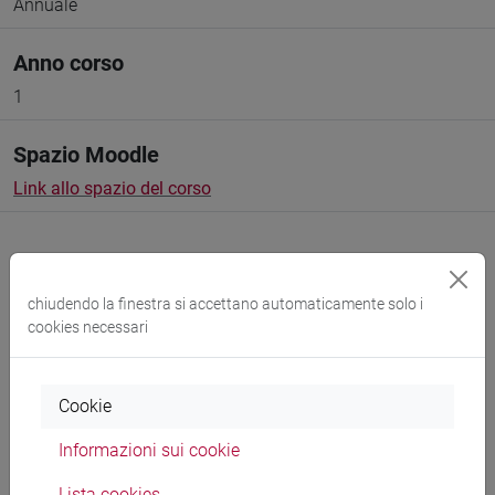
Annuale
Anno corso
1
Spazio Moodle
Link allo spazio del corso
chiudendo la finestra si accettano automaticamente solo i
cookies necessari
Docenti e corsi di laurea
Cookie
Esperti linguistici
Informazioni sui cookie
CAIA Gabriele
- 90h Esercitazioni
Lista cookies