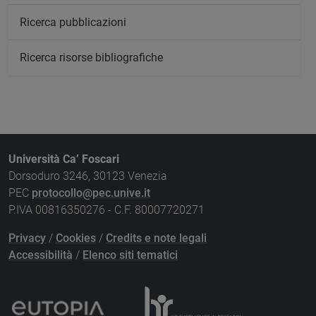
Ricerca pubblicazioni
Ricerca risorse bibliografiche
Università Ca’ Foscari
Dorsoduro 3246, 30123 Venezia
PEC
protocollo@pec.unive.it
P.IVA 00816350276 - C.F. 80007720271
Privacy
/
Cookies
/
Credits e note legali
Accessibilità
/
Elenco siti tematici