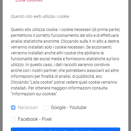
Questo sito web utilizza i cookie
Materiali didattici
Questo sito utilizza cookie. I cookie necessari (di prima parte)
permettono il corretto funzionamento del sito e di effettuare
Materiali su Moodle
analisi statistiche anonime. Cliccando sulla X in alto a destra
verranno installati solo i cookie necessari. Se acconsenti,
verranno installati anche altri cookie che abilitano le
funzionalità dei social media e forniscono statistiche sul loro
Corsi di studio e percorsi
utilizzo. In questo caso, i dati raccolti saranno condivisi
anche con i nostri partner, che potrebbero associarli ad altre
[LM5] SCIENZE DEL LINGUAGGIO - Laurea
informazioni per finalità di analisi, di pubblicità, ecc.
magistrale (DM270)
Cliccando “Lista cookie” potrai vedere quali cookie verranno
scienze del linguaggio
installati. Per ottenere maggiori informazioni consulta
“Informazioni sui cookies”.
Necessari
Google - Youtube
Struttura generale dell'insegnamento
Facebook - Pixel
LINGUA DEI SEGNI ITALIANA