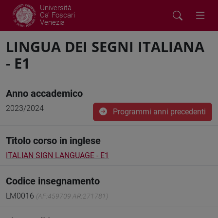
Università
Ca' Foscari
Venezia
LINGUA DEI SEGNI ITALIANA
- E1
Anno accademico
2023/2024
Programmi anni precedenti
Titolo corso in inglese
ITALIAN SIGN LANGUAGE - E1
Codice insegnamento
LM0016
(AF:459709 AR:271781)