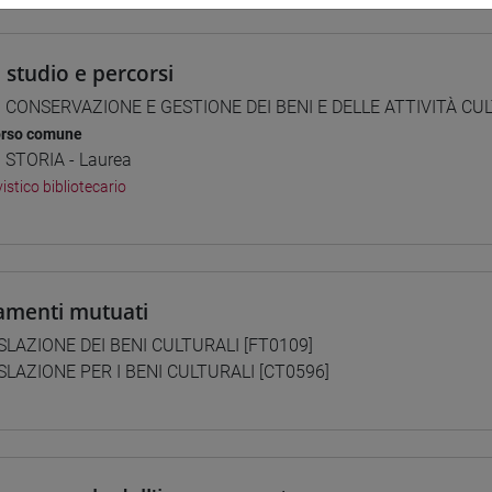
i studio e percorsi
] CONSERVAZIONE E GESTIONE DEI BENI E DELLE ATTIVITÀ CUL
orso comune
] STORIA - Laurea
istico bibliotecario
amenti mutuati
SLAZIONE DEI BENI CULTURALI [FT0109]
SLAZIONE PER I BENI CULTURALI [CT0596]