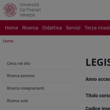
Università
Ca' Foscari
Venezia
Home
Ricerca
Didattica
Servizi
Terza miss
Home
LEGI
Cerca nel sito
Ricerca persone
Anno acca
Ricerca insegnamenti
Titolo cors
Ricerca aule
Codice in