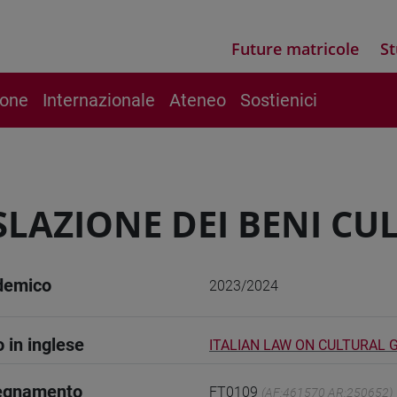
Future matricole
St
ione
Internazionale
Ateneo
Sostienici
SLAZIONE DEI BENI CU
demico
2023/2024
o in inglese
ITALIAN LAW ON CULTURAL
segnamento
FT0109
(AF:461570 AR:250652)