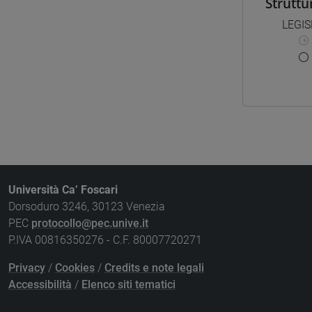
Struttu
LEGIS
Università Ca’ Foscari
Dorsoduro 3246, 30123 Venezia
PEC
protocollo@pec.unive.it
P.IVA 00816350276 - C.F. 80007720271
Privacy
/
Cookies
/
Credits e note legali
Accessibilità
/
Elenco siti tematici