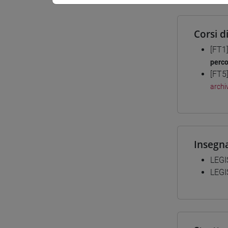
Corsi d
[FT1
perc
[FT5
archiv
Insegn
LEGI
LEGI