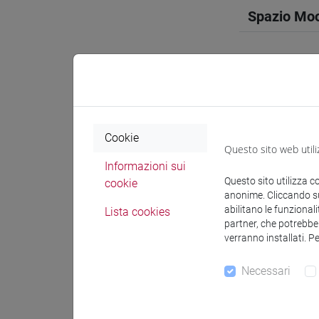
Spazio Mo
Docenti e
Cookie
Questo sito web utili
Informazioni sui
Docenti
Questo sito utilizza c
cookie
anonime. Cliccando sul
abilitano le funzionali
OLIVI Ma
Lista cookies
partner, che potrebber
verranno installati. P
Materiali 
Necessari
Materiali