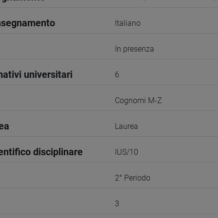
insegnamento
Italiano
In presenza
ativi universitari
6
Cognomi M-Z
rea
Laurea
entifico disciplinare
IUS/10
2° Periodo
3