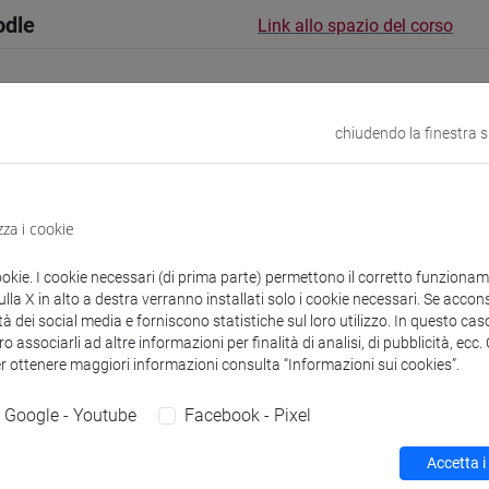
odle
Link allo spazio del corso
chiudendo la finestra 
 corsi di laurea
Programma
zza i cookie
ookie. I cookie necessari (di prima parte) permettono il corretto funzionamen
la X in alto a destra verranno installati solo i cookie necessari. Se accons
tà dei social media e forniscono statistiche sul loro utilizzo. In questo cas
rco
- 30h Lezione
o associarli ad altre informazioni per finalità di analisi, di pubblicità, ecc
er ottenere maggiori informazioni consulta “Informazioni sui cookies”.
didattici
Google - Youtube
Facebook - Pixel
 su Moodle
Accetta i