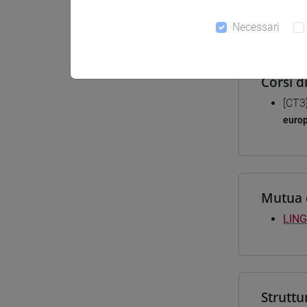
Materiali
Necessari
Corsi d
[CT3
euro
Mutua 
LING
Struttu