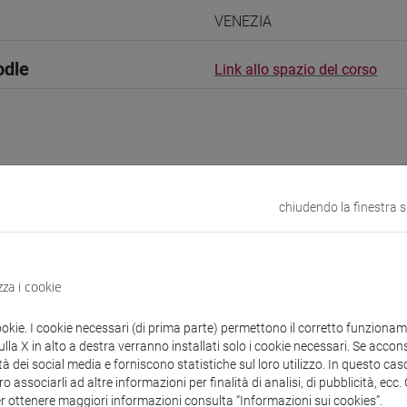
VENEZIA
odle
Link allo spazio del corso
 corsi di laurea
Programma
chiudendo la finestra 
zza i cookie
 David John
- 30h Lezione
ookie. I cookie necessari (di prima parte) permettono il corretto funzionamen
la X in alto a destra verranno installati solo i cookie necessari. Se accons
tà dei social media e forniscono statistiche sul loro utilizzo. In questo cas
didattici
o associarli ad altre informazioni per finalità di analisi, di pubblicità, ecc
er ottenere maggiori informazioni consulta “Informazioni sui cookies”.