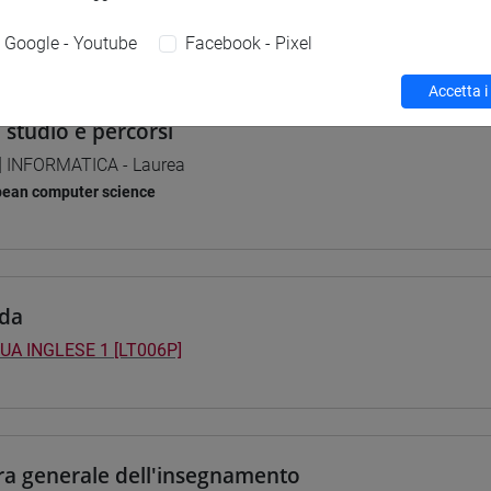
 su Moodle
Google - Youtube
Facebook - Pixel
Accetta i
i studio e percorsi
] INFORMATICA - Laurea
pean computer science
da
UA INGLESE 1 [LT006P]
ra generale dell'insegnamento