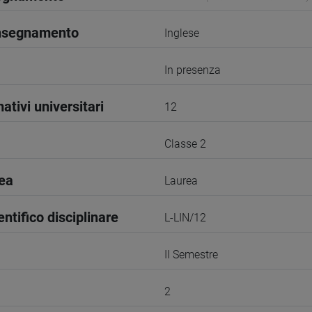
insegnamento
Inglese
In presenza
ativi universitari
12
Classe 2
rea
Laurea
entifico disciplinare
L-LIN/12
II Semestre
2