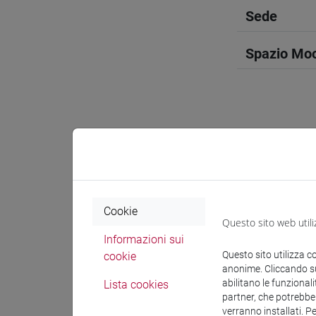
Sede
Spazio Mo
Docenti e
Docenti
Cookie
Questo sito web utili
Informazioni sui
NEWBOLD
Questo sito utilizza c
cookie
anonime. Cliccando sul
abilitano le funzionali
Lista cookies
Materiali 
partner, che potrebber
verranno installati. P