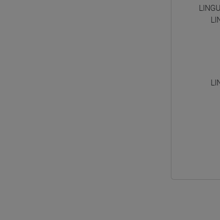
LINGU
LI
LI