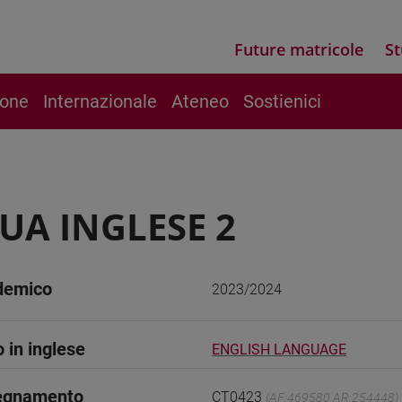
Future matricole
St
ione
Internazionale
Ateneo
Sostienici
UA INGLESE 2
demico
2023/2024
o in inglese
ENGLISH LANGUAGE
segnamento
CT0423
(AF:469580 AR:254448)