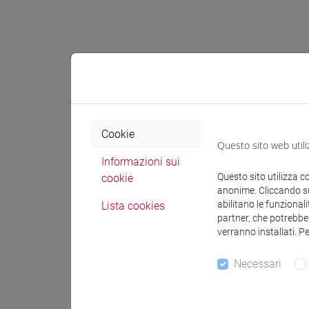
Docenti e
Docenti
Cookie
Questo sito web utili
Informazioni sui
MARCHETT
Questo sito utilizza c
cookie
anonime. Cliccando sul
abilitano le funzionali
Lista cookies
Materiali 
partner, che potrebber
verranno installati. P
Materiali
Necessari