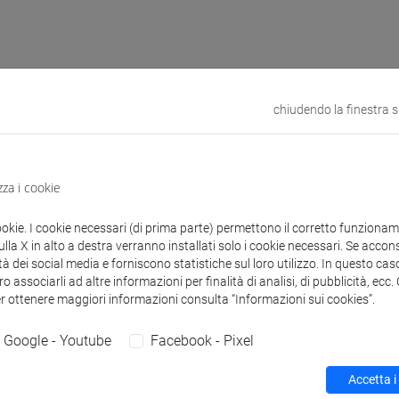
 corsi di laurea
Programma
chiudendo la finestra 
zza i cookie
I Sabrina
- 20h Lezione
ookie. I cookie necessari (di prima parte) permettono il corretto funzionamen
la X in alto a destra verranno installati solo i cookie necessari. Se accons
tà dei social media e forniscono statistiche sul loro utilizzo. In questo cas
didattici
o associarli ad altre informazioni per finalità di analisi, di pubblicità, ecc
er ottenere maggiori informazioni consulta “Informazioni sui cookies”.
 su Moodle
Google - Youtube
Facebook - Pixel
Accetta i