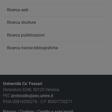
Ricerca sedi
Ricerca strutture
Ricerca pubblicazioni
Ricerca risorse bibliografiche
Università Ca’ Foscari
Dorsoduro 3246, 30123 Venezia
PEC
protocollo@pec.unive.it
P.IVA 00816350276 - C.F. 80007720271
Privacy
/
Cookies
/
Credits e note legali