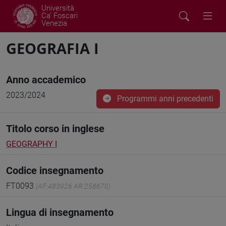
Università
Ca' Foscari
Venezia
GEOGRAFIA I
Anno accademico
2023/2024
Programmi anni precedenti
Titolo corso in inglese
GEOGRAPHY I
Codice insegnamento
FT0093
(AF:483926 AR:258670)
Lingua di insegnamento