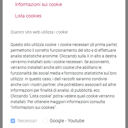
Informazioni sui cookie
utile la lettura previa delle pagine da 23 a 44 del
manuale De Vecchis- Boria. Si portino con sé una
Lista cookies
matita, un paio di squadrette, una penna rossa e
un compasso. Nel caso non fosse possibile venire
Questo sito web utilizza i cookie
all'esercitazione nelle date previste, si prega di
scrivere al docente via posta elettronica ben prima
Questo sito utilizza cookie. I cookie necessari (di prima parte)
dell’iscrizione all’appello prescelto, per concordare
permettono il corretto funzionamento del sito e di effettuare
in altro momento la modalità di assolvimento
analisi statistiche anonime. Cliccando sulla X in alto a destra
dell’esercitazione. Ad ogni modo su Moodle sono
verranno installati solo i cookie necessari. Se acconsenti,
verranno installati anche altri cookie che abilitano le
pubblicate le carte oggetto di esercitazione e le
funzionalità dei social media e forniscono statistiche sul loro
istruzioni su quanto richiesto, che può essere
utilizzo. In questo caso, i dati raccolti saranno condivisi
svolto anche autonomamente in sede d'esame
anche con i nostri partner, che potrebbero associarli ad altre
(con tempo aggiuntivo).
informazioni per finalità di analisi, di pubblicità, ecc.
Cliccando “Lista cookie” potrai vedere quali cookie verranno
installati. Per ottenere maggiori informazioni consulta
Questo programma è adatto anche a chi
“Informazioni sui cookies”.
appartiene a categorie protette alle quali non è
possibile la frequenza; si pubblicheranno le
Necessari
Google - Youtube
riproduzioni delle lezioni su Panopto (riservate a