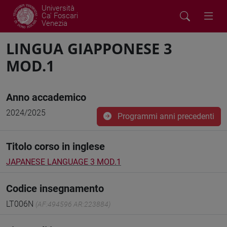
Università
Ca' Foscari
Venezia
LINGUA GIAPPONESE 3
MOD.1
Anno accademico
2024/2025
Programmi anni precedenti
Titolo corso in inglese
JAPANESE LANGUAGE 3 MOD.1
Codice insegnamento
LT006N
(AF:494596 AR:223884)