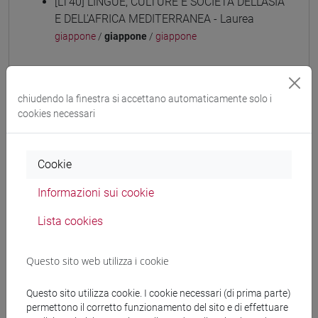
[LT40] LINGUE, CULTURE E SOCIETÀ DELL'ASIA
E DELL'AFRICA MEDITERRANEA - Laurea
giappone
/
giappone
/
giappone
chiudendo la finestra si accettano automaticamente solo i
Mutua da
cookies necessari
LINGUA GIAPPONESE 3 MOD.1 [LT006N]
Cookie
Informazioni sui cookie
Struttura generale dell'insegnamento
Lista cookies
LINGUA GIAPPONESE 3 MOD.1
ESERCITAZIONI DI LINGUA GIAPPONESE 3
Questo sito web utilizza i cookie
MOD. 1A
ESERCITAZIONI DI LINGUA
Questo sito utilizza cookie. I cookie necessari (di prima parte)
permettono il corretto funzionamento del sito e di effettuare
GIAPPONESE 3 MOD. 1A Cognomi A-B