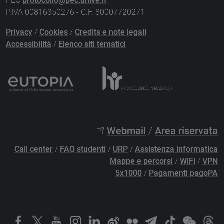
PEC
protocollo@pec.unive.it
P.IVA 00816350276 - C.F. 80007720271
Privacy
/
Cookies
/
Credits e note legali
Accessibilità
/
Elenco siti tematici
Webmail
/
Area riservata
Call center
/
FAQ studenti
/
URP
/
Assistenza informatica
Mappe e percorsi
/
WiFi
/
VPN
5x1000
/
Pagamenti pagoPA