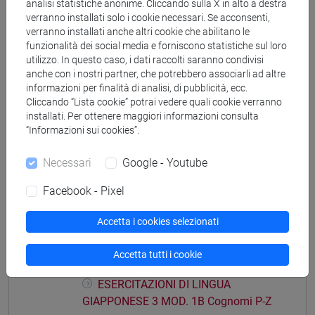
analisi statistiche anonime. Cliccando sulla X in alto a destra
ESERCITAZIONI DI LINGUA
verranno installati solo i cookie necessari. Se acconsenti,
GIAPPONESE 3 MOD. 1A Cognomi C-E
verranno installati anche altri cookie che abilitano le
ESERCITAZIONI DI LINGUA
funzionalità dei social media e forniscono statistiche sul loro
GIAPPONESE 3 MOD. 1A Cognomi F-L
utilizzo. In questo caso, i dati raccolti saranno condivisi
anche con i nostri partner, che potrebbero associarli ad altre
ESERCITAZIONI DI LINGUA
informazioni per finalità di analisi, di pubblicità, ecc.
GIAPPONESE 3 MOD. 1A Cognomi M-O
Cliccando “Lista cookie” potrai vedere quali cookie verranno
ESERCITAZIONI DI LINGUA
installati. Per ottenere maggiori informazioni consulta
GIAPPONESE 3 MOD. 1A Cognomi P-S
“Informazioni sui cookies”.
ESERCITAZIONI DI LINGUA
GIAPPONESE 3 MOD. 1A Cognomi T-Z
Necessari
Google - Youtube
ESERCITAZIONI DI LINGUA GIAPPONESE 3
Facebook - Pixel
MOD. 1B
ESERCITAZIONI DI LINGUA
Accetta i cookies selezionati
GIAPPONESE 3 MOD. 1B Cognomi A-E
ESERCITAZIONI DI LINGUA
Accetta tutti i cookie
GIAPPONESE 3 MOD. 1B Cognomi F-O
ESERCITAZIONI DI LINGUA
GIAPPONESE 3 MOD. 1B Cognomi P-Z