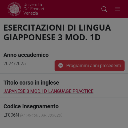
Università
Ca' Foscari
Venezia
ESERCITAZIONI DI LINGUA
GIAPPONESE 3 MOD. 1D
Anno accademico
2024/2025
Programmi anni precedenti
Titolo corso in inglese
JAPANESE 3 MOD.1D LANGUAGE PRACTICE
Codice insegnamento
LT006N
(AF:494605 AR:303020)