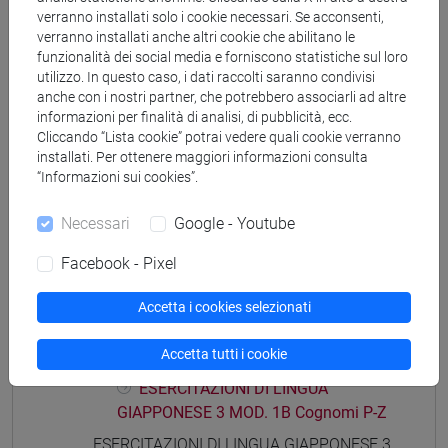
verranno installati solo i cookie necessari. Se acconsenti,
GIAPPONESE 3 MOD. 1A Cognomi C-E
verranno installati anche altri cookie che abilitano le
ESERCITAZIONI DI LINGUA
funzionalità dei social media e forniscono statistiche sul loro
GIAPPONESE 3 MOD. 1A Cognomi F-L
utilizzo. In questo caso, i dati raccolti saranno condivisi
ESERCITAZIONI DI LINGUA
anche con i nostri partner, che potrebbero associarli ad altre
GIAPPONESE 3 MOD. 1A Cognomi M-O
informazioni per finalità di analisi, di pubblicità, ecc.
Cliccando “Lista cookie” potrai vedere quali cookie verranno
ESERCITAZIONI DI LINGUA
installati. Per ottenere maggiori informazioni consulta
GIAPPONESE 3 MOD. 1A Cognomi P-S
“Informazioni sui cookies”.
ESERCITAZIONI DI LINGUA
GIAPPONESE 3 MOD. 1A Cognomi T-Z
Necessari
Google - Youtube
ESERCITAZIONI DI LINGUA GIAPPONESE 3
Facebook - Pixel
MOD. 1B
ESERCITAZIONI DI LINGUA
Accetta i cookies selezionati
GIAPPONESE 3 MOD. 1B Cognomi A-E
ESERCITAZIONI DI LINGUA
Accetta tutti i cookie
GIAPPONESE 3 MOD. 1B Cognomi F-O
ESERCITAZIONI DI LINGUA
GIAPPONESE 3 MOD. 1B Cognomi P-Z
ESERCITAZIONI DI LINGUA GIAPPONESE 3