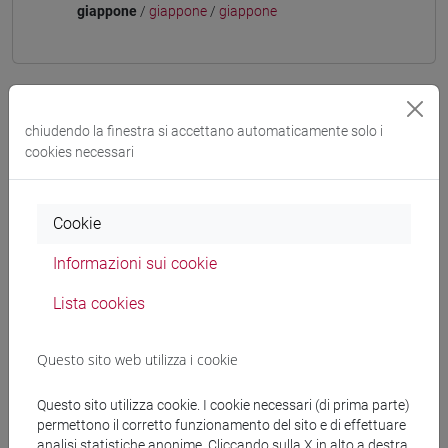
giappone
/
giappone
/
giappone
Mutua da
chiudendo la finestra si accettano automaticamente solo i
cookies necessari
ESERCITAZIONI DI LINGUA GIAPPONESE 3
MOD. 1D [LT006N]
Cookie
Informazioni sui cookie
Struttura generale dell'insegnamento
Lista cookies
LINGUA GIAPPONESE 3 MOD.1
ESERCITAZIONI DI LINGUA GIAPPONESE 3
Questo sito web utilizza i cookie
MOD. 1A
ESERCITAZIONI DI LINGUA
Questo sito utilizza cookie. I cookie necessari (di prima parte)
GIAPPONESE 3 MOD. 1A Cognomi A-B
permettono il corretto funzionamento del sito e di effettuare
ESERCITAZIONI DI LINGUA
analisi statistiche anonime. Cliccando sulla X in alto a destra