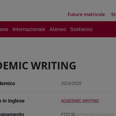
Future matricole
St
ione
Internazionale
Ateneo
Sostienici
EMIC WRITING
demico
2024/2025
o in inglese
ACADEMIC WRITING
segnamento
FT0130
(AF:509293 AR:302962)