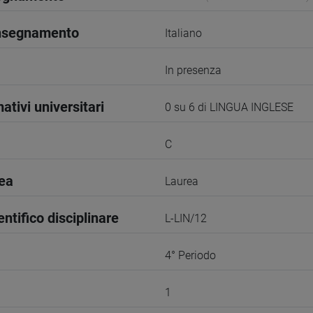
insegnamento
Italiano
In presenza
ativi universitari
0 su 6 di LINGUA INGLESE
C
rea
Laurea
entifico disciplinare
L-LIN/12
4° Periodo
1