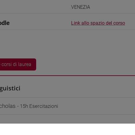
VENEZIA
odle
Link allo spazio del corso
 corsi di laurea
guistici
cholas
- 15h Esercitazioni
didattici