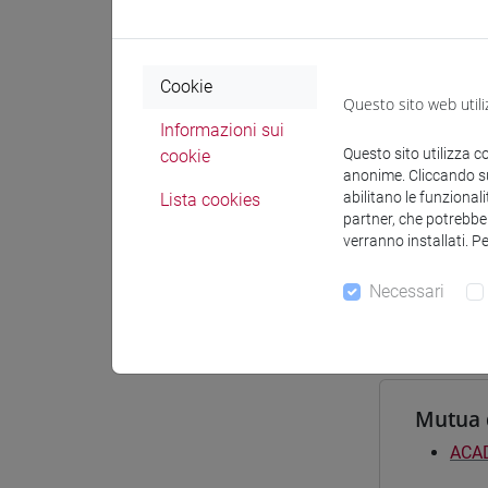
Materiali
Cookie
Questo sito web utili
Corsi d
Informazioni sui
Questo sito utilizza c
cookie
[FT2
anonime. Cliccando sul
perc
abilitano le funzionali
Lista cookies
[FT3
partner, che potrebber
verranno installati. P
perc
[FT5
Necessari
perc
Mutua 
ACAD