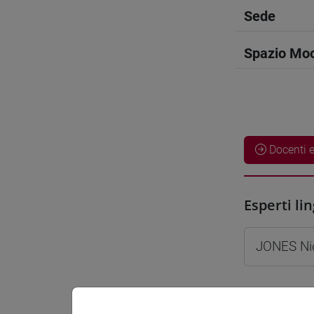
Sede
Spazio Mo
Docenti e
Esperti lin
JONES Ni
Materiali 