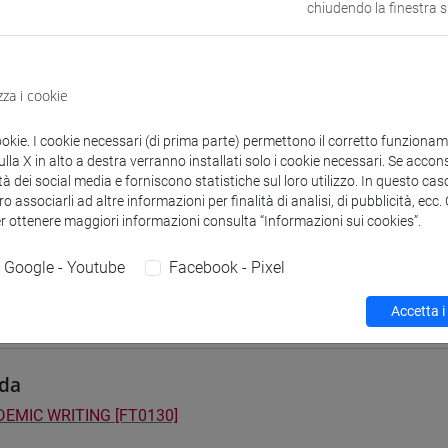
chiudendo la finestra 
 su Moodle
zza i cookie
i studio e percorsi
ookie. I cookie necessari (di prima parte) permettono il corretto funzionamen
] FILOSOFIA - Laurea
la X in alto a destra verranno installati solo i cookie necessari. Se accons
orso comune
tà dei social media e forniscono statistiche sul loro utilizzo. In questo cas
] LETTERE - Laurea
o associarli ad altre informazioni per finalità di analisi, di pubblicità, ecc
er ottenere maggiori informazioni consulta “Informazioni sui cookies”.
orso comune
] STORIA - Laurea
Google - Youtube
Facebook - Pixel
orso comune
Accetta i
da
EMIC WRITING [FT0130]