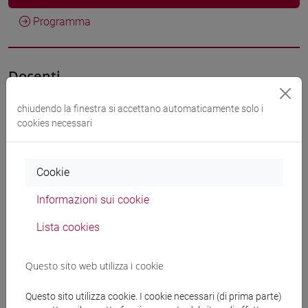
Programma
Docenti
chiudendo la finestra si accettano automaticamente solo i
BEVILACQUA Moreno
- 30h Lezione
cookies necessari
Materiali didattici
Cookie
Informazioni sui cookie
Materiali su Moodle
Lista cookies
Corsi di studio e percorsi
Questo sito web utilizza i cookie
[ET11] ECONOMIA AZIENDALE - Laurea
Questo sito utilizza cookie. I cookie necessari (di prima parte)
economia aziendale