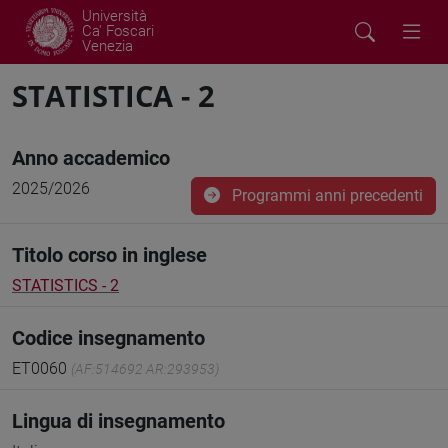
Università
Ca' Foscari
Venezia
STATISTICA - 2
Anno accademico
2025/2026
Programmi anni precedenti
Titolo corso in inglese
STATISTICS - 2
Codice insegnamento
ET0060
(AF:514692 AR:293953)
Lingua di insegnamento