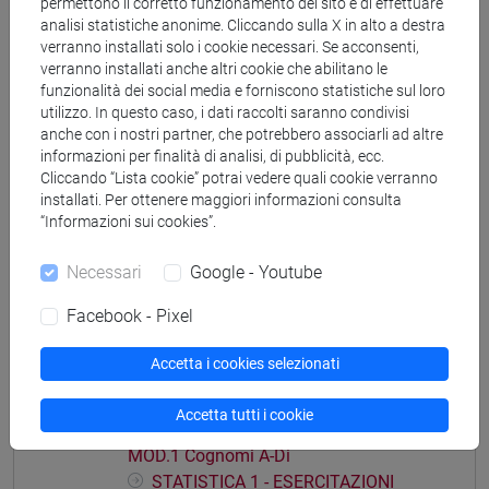
permettono il corretto funzionamento del sito e di effettuare
analisi statistiche anonime. Cliccando sulla X in alto a destra
verranno installati solo i cookie necessari. Se acconsenti,
verranno installati anche altri cookie che abilitano le
funzionalità dei social media e forniscono statistiche sul loro
Struttura generale dell'insegnamento
utilizzo. In questo caso, i dati raccolti saranno condivisi
anche con i nostri partner, che potrebbero associarli ad altre
STATISTICA
informazioni per finalità di analisi, di pubblicità, ecc.
STATISTICA - 1
Cliccando “Lista cookie” potrai vedere quali cookie verranno
installati. Per ottenere maggiori informazioni consulta
STATISTICA - 1 Cognomi A-Di
“Informazioni sui cookies”.
STATISTICA - 1 Cognomi Dl-Pas
STATISTICA - 1 Cognomi Pat-Z
Necessari
Google - Youtube
STATISTICA - 2
Facebook - Pixel
STATISTICA - 2 Cognomi A-Di
STATISTICA - 2 Cognomi Dl-Pas
Accetta i cookies selezionati
STATISTICA - 2 Cognomi Pat-Z
STATISTICA 1 - ESERCITAZIONI MOD.1
Accetta tutti i cookie
STATISTICA 1 - ESERCITAZIONI
MOD.1 Cognomi A-Di
STATISTICA 1 - ESERCITAZIONI