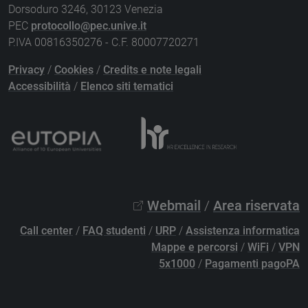
Dorsoduro 3246, 30123 Venezia
PEC
protocollo@pec.unive.it
P.IVA 00816350276 - C.F. 80007720271
Privacy
/
Cookies
/
Credits e note legali
Accessibilità
/
Elenco siti tematici
Webmail
/
Area riservata
Call center
/
FAQ studenti
/
URP
/
Assistenza informatica
Mappe e percorsi
/
WiFi
/
VPN
5x1000
/
Pagamenti pagoPA