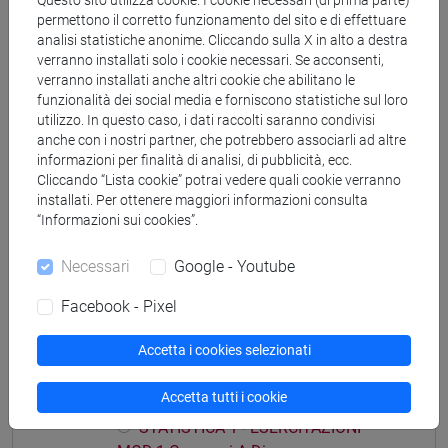
Questo sito utilizza cookie. I cookie necessari (di prima parte)
[ET11] ECONOMIA AZIENDALE - Laurea
permettono il corretto funzionamento del sito e di effettuare
economia aziendale
analisi statistiche anonime. Cliccando sulla X in alto a destra
verranno installati solo i cookie necessari. Se acconsenti,
verranno installati anche altri cookie che abilitano le
funzionalità dei social media e forniscono statistiche sul loro
utilizzo. In questo caso, i dati raccolti saranno condivisi
Struttura generale dell'insegnamento
anche con i nostri partner, che potrebbero associarli ad altre
informazioni per finalità di analisi, di pubblicità, ecc.
STATISTICA
Cliccando “Lista cookie” potrai vedere quali cookie verranno
STATISTICA - 1
installati. Per ottenere maggiori informazioni consulta
STATISTICA - 1 Cognomi A-Di
“Informazioni sui cookies”.
STATISTICA - 1 Cognomi Dl-Pas
Necessari
Google - Youtube
STATISTICA - 1 Cognomi Pat-Z
STATISTICA - 2
Facebook - Pixel
STATISTICA - 2 Cognomi A-Di
STATISTICA - 2 Cognomi Dl-Pas
Accetta i cookies selezionati
STATISTICA - 2 Cognomi Pat-Z
Accetta tutti i cookie
STATISTICA 1 - ESERCITAZIONI MOD.1
STATISTICA 1 - ESERCITAZIONI