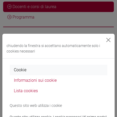
Docenti e corsi di laurea
Programma
Docenti
chiudendo la finestra si accettano automaticamente solo i
cookies necessari
DJORDJILOVIC Vera
- 10h Esercitazioni
Cookie
Materiali didattici
Informazioni sui cookie
Materiali su Moodle
Lista cookies
Questo sito web utilizza i cookie
Corsi di studio e percorsi