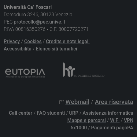
Università Ca’ Foscari
Dorsoduro 3246, 30123 Venezia
PEC
protocollo@pec.unive.it
P.IVA 00816350276 - C.F. 80007720271
Privacy
/
Cookies
/
Credits e note legali
Accessibilità
/
Elenco siti tematici
Webmail
/
Area riservata
Call center
/
FAQ studenti
/
URP
/
Assistenza informatica
Mappe e percorsi
/
WiFi
/
VPN
5x1000
/
Pagamenti pagoPA