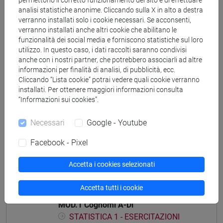
permettono il corretto funzionamento del sito e di effettuare
analisi statistiche anonime. Cliccando sulla X in alto a destra
verranno installati solo i cookie necessari. Se acconsenti,
verranno installati anche altri cookie che abilitano le
funzionalità dei social media e forniscono statistiche sul loro
Struttura generale dell'insegnamento
utilizzo. In questo caso, i dati raccolti saranno condivisi
anche con i nostri partner, che potrebbero associarli ad altre
STATISTICA
informazioni per finalità di analisi, di pubblicità, ecc.
STATISTICA - 1
Cliccando “Lista cookie” potrai vedere quali cookie verranno
STATISTICA - 1 Cognomi A-Di
installati. Per ottenere maggiori informazioni consulta
“Informazioni sui cookies”.
STATISTICA - 1 Cognomi Dl-Pas
STATISTICA - 1 Cognomi Pat-Z
Necessari
Google - Youtube
STATISTICA - 2
STATISTICA - 2 Cognomi A-Di
Facebook - Pixel
STATISTICA - 2 Cognomi Dl-Pas
Accetta i cookies selezionati
STATISTICA - 2 Cognomi Pat-Z
STATISTICA 1 - ESERCITAZIONI MOD.1
Accetta tutti i cookie
STATISTICA 1 - ESERCITAZIONI
MOD.1 Cognomi A-Di
STATISTICA 1 - ESERCITAZIONI