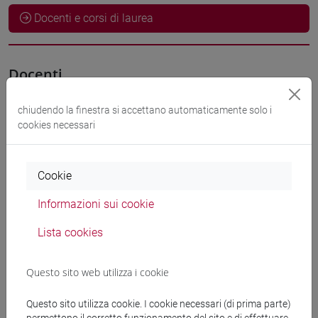
Docenti e corsi di laurea
Docenti
chiudendo la finestra si accettano automaticamente solo i
OSTI Susi
- 10h Esercitazioni
cookies necessari
Materiali didattici
Cookie
Informazioni sui cookie
Materiali su Moodle
Lista cookies
Corsi di studio e percorsi
Questo sito web utilizza i cookie
[ET11] ECONOMIA AZIENDALE - Laurea
Questo sito utilizza cookie. I cookie necessari (di prima parte)
economia aziendale