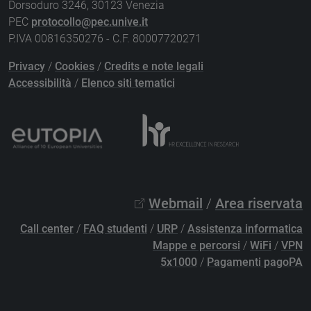
Dorsoduro 3246, 30123 Venezia
PEC
protocollo@pec.unive.it
P.IVA 00816350276 - C.F. 80007720271
Privacy
/
Cookies
/
Credits e note legali
Accessibilità
/
Elenco siti tematici
Webmail
/
Area riservata
Call center
/
FAQ studenti
/
URP
/
Assistenza informatica
Mappe e percorsi
/
WiFi
/
VPN
5x1000
/
Pagamenti pagoPA