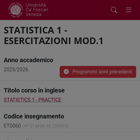
Università
Ca' Foscari
Venezia
STATISTICA 1 -
ESERCITAZIONI MOD.1
Anno accademico
2025/2026
Programmi anni precedenti
Titolo corso in inglese
STATISTICS 1 - PRACTICE
Codice insegnamento
ET0060
(AF:514696 AR:293955)