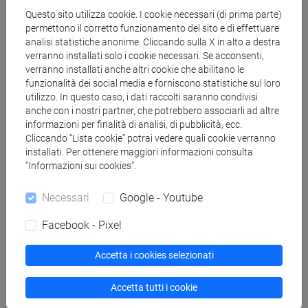
ESERCITAZIONI DI LINGUA
Questo sito utilizza cookie. I cookie necessari (di prima parte)
GIAPPONESE 2 MOD. 1D Cognomi M-R
permettono il corretto funzionamento del sito e di effettuare
ESERCITAZIONI DI LINGUA
analisi statistiche anonime. Cliccando sulla X in alto a destra
GIAPPONESE 2 MOD. 1D Cognomi S-Z
verranno installati solo i cookie necessari. Se acconsenti,
verranno installati anche altri cookie che abilitano le
ESERCITAZIONI DI LINGUA GIAPPONESE 2
funzionalità dei social media e forniscono statistiche sul loro
MOD. 1E
utilizzo. In questo caso, i dati raccolti saranno condivisi
ESERCITAZIONI DI LINGUA
anche con i nostri partner, che potrebbero associarli ad altre
GIAPPONESE 2 MOD. 1E Cognomi A-B
informazioni per finalità di analisi, di pubblicità, ecc.
Cliccando “Lista cookie” potrai vedere quali cookie verranno
ESERCITAZIONI DI LINGUA
installati. Per ottenere maggiori informazioni consulta
GIAPPONESE 2 MOD. 1E Cognomi C-E
“Informazioni sui cookies”.
ESERCITAZIONI DI LINGUA
GIAPPONESE 2 MOD. 1E Cognomi F-L
Necessari
Google - Youtube
ESERCITAZIONI DI LINGUA
GIAPPONESE 2 MOD. 1E Cognomi M-P
Facebook - Pixel
ESERCITAZIONI DI LINGUA
Accetta i cookies selezionati
GIAPPONESE 2 MOD. 1E Cognomi Q-Z
ESERCITAZIONI DI LINGUA GIAPPONESE 2
Accetta tutti i cookie
MOD. 2A