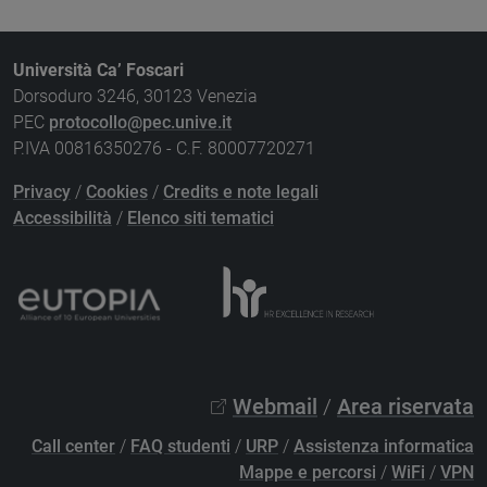
Università Ca’ Foscari
Dorsoduro 3246, 30123 Venezia
PEC
protocollo@pec.unive.it
P.IVA 00816350276 - C.F. 80007720271
Privacy
/
Cookies
/
Credits e note legali
Accessibilità
/
Elenco siti tematici
Webmail
/
Area riservata
Call center
/
FAQ studenti
/
URP
/
Assistenza informatica
Mappe e percorsi
/
WiFi
/
VPN