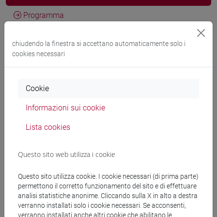
Programma
chiudendo la finestra si accettano automaticamente solo i
Docenti
cookies necessari
GALLO Alessandro
- 30h Lezione
Cookie
Informazioni sui cookie
Materiali didattici
Lista cookies
Materiali su Moodle
Questo sito web utilizza i cookie
Questo sito utilizza cookie. I cookie necessari (di prima parte)
Corsi di studio e percorsi
permettono il corretto funzionamento del sito e di effettuare
analisi statistiche anonime. Cliccando sulla X in alto a destra
[FT3] LETTERE - Laurea
verranno installati solo i cookie necessari. Se acconsenti,
scienze del testo letterario e della comunicazione
/
verranno installati anche altri cookie che abilitano le