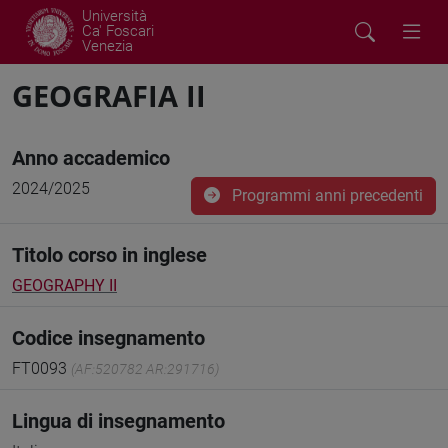
Università
Ca' Foscari
Venezia
GEOGRAFIA II
Anno accademico
2024/2025
Programmi anni precedenti
Titolo corso in inglese
GEOGRAPHY II
Codice insegnamento
FT0093
(AF:520782 AR:291716)
Lingua di insegnamento