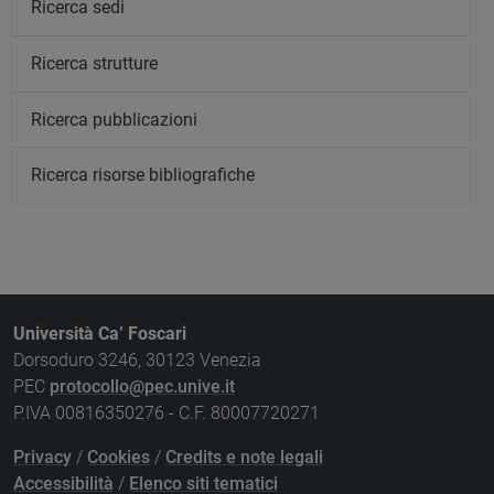
Ricerca sedi
Ricerca strutture
Ricerca pubblicazioni
Ricerca risorse bibliografiche
Università Ca’ Foscari
Dorsoduro 3246, 30123 Venezia
PEC
protocollo@pec.unive.it
P.IVA 00816350276 - C.F. 80007720271
Privacy
/
Cookies
/
Credits e note legali
Accessibilità
/
Elenco siti tematici