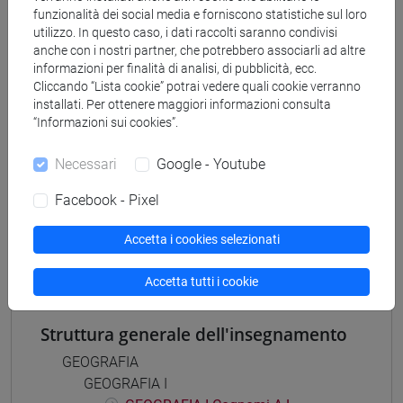
funzionalità dei social media e forniscono statistiche sul loro
scienze dell'antichità
utilizzo. In questo caso, i dati raccolti saranno condivisi
[FT5] STORIA - Laurea
anche con i nostri partner, che potrebbero associarli ad altre
antropologico
/
storico - mediterraneo antico e
informazioni per finalità di analisi, di pubblicità, ecc.
medievale
/
storico - dall'egemonia europea alla
Cliccando “Lista cookie” potrai vedere quali cookie verranno
mondializzazione
installati. Per ottenere maggiori informazioni consulta
“Informazioni sui cookies”.
Necessari
Google - Youtube
Facebook - Pixel
Mutua da
GEOGRAFIA II [FT0093]
Accetta i cookies selezionati
Accetta tutti i cookie
Struttura generale dell'insegnamento
GEOGRAFIA
GEOGRAFIA I