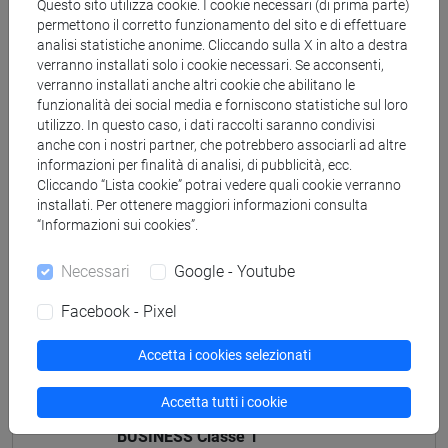
[ET4] ECONOMIA E COMMERCIO - Laurea
Questo sito utilizza cookie. I cookie necessari (di prima parte)
permettono il corretto funzionamento del sito e di effettuare
economics, markets and finance
/
economics,
analisi statistiche anonime. Cliccando sulla X in alto a destra
markets and finance
verranno installati solo i cookie necessari. Se acconsenti,
verranno installati anche altri cookie che abilitano le
funzionalità dei social media e forniscono statistiche sul loro
utilizzo. In questo caso, i dati raccolti saranno condivisi
anche con i nostri partner, che potrebbero associarli ad altre
Mutua da
informazioni per finalità di analisi, di pubblicità, ecc.
Cliccando “Lista cookie” potrai vedere quali cookie verranno
ENGLISH FOR ECONOMICS AND BUSINESS
installati. Per ottenere maggiori informazioni consulta
[ET4021]
“Informazioni sui cookies”.
Necessari
Google - Youtube
Facebook - Pixel
Struttura generale dell'insegnamento
Accetta i cookies selezionati
ENGLISH FOR ECONOMICS AND BUSINESS
ENGLISH FOR ECONOMICS AND BUSINESS
Accetta tutti i cookie
ENGLISH FOR ECONOMICS AND
BUSINESS Classe 1