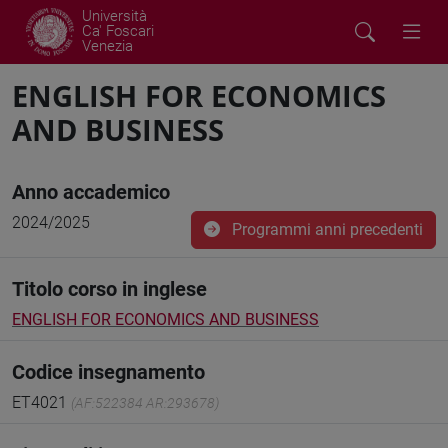
Università
Ca' Foscari
Venezia
ENGLISH FOR ECONOMICS
AND BUSINESS
Anno accademico
2024/2025
Programmi anni precedenti
Titolo corso in inglese
ENGLISH FOR ECONOMICS AND BUSINESS
Codice insegnamento
ET4021
(AF:522384 AR:293678)