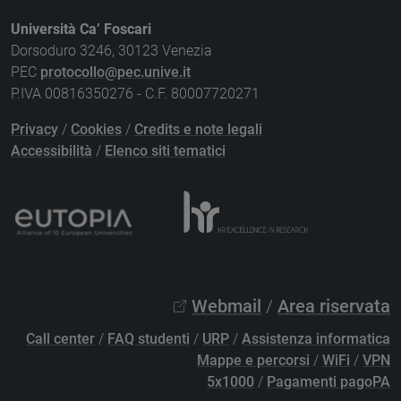
Università Ca’ Foscari
Dorsoduro 3246, 30123 Venezia
PEC
protocollo@pec.unive.it
P.IVA 00816350276 - C.F. 80007720271
Privacy
/
Cookies
/
Credits e note legali
Accessibilità
/
Elenco siti tematici
Webmail
/
Area riservata
Call center
/
FAQ studenti
/
URP
/
Assistenza informatica
Mappe e percorsi
/
WiFi
/
VPN
5x1000
/
Pagamenti pagoPA