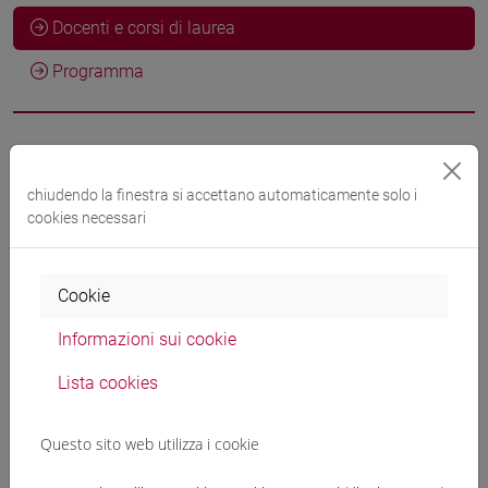
Docenti e corsi di laurea
Programma
Docenti
chiudendo la finestra si accettano automaticamente solo i
BRISCIANA Rosemarie
cookies necessari
- 30h Lezione
Materiali didattici
Cookie
Informazioni sui cookie
Materiali su Moodle
Lista cookies
Questo sito web utilizza i cookie
Corsi di studio e percorsi