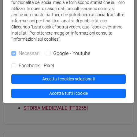
funzionalità dei social media e forniscono statistiche sul loro
archeologico
utilizzo. In questo caso, i dati raccolti saranno condivisi
[FT2] FILOSOFIA - Laurea
anche con i nostri partner, che potrebbero associarli ad altre
filosofia e storia
informazioni per finalità di analisi, di pubblicità, ecc.
[FT3] LETTERE - Laurea
Cliccando “Lista cookie” potrai vedere quali cookie verranno
installati. Per ottenere maggiori informazioni consulta
scienze del testo letterario e della comunicazione
“Informazioni sui cookies”.
[FT5] STORIA - Laurea
storico - mediterraneo antico e medievale
/
Necessari
Google - Youtube
antropologico
/
archivistico bibliotecario
/
storico -
dall'egemonia europea alla mondializzazione
Facebook - Pixel
Accetta i cookies selezionati
Accetta tutti i cookie
Mutua da
STORIA MEDIEVALE [FT0255]