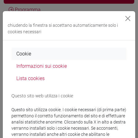
Programma
chiudendo la finestra si accettano automaticamente solo i
cookies necessari
Docenti
RAPETTI Anna Maria
- 60h Lezione
Cookie
Informazioni sui cookie
Materiali didattici
Lista cookies
Materiali su Moodle
Questo sito web utilizza i cookie
Questo sito utilizza cookie. I cookie necessari (di prima parte)
permettono il corretto funzionamento del sito e di effettuare
Corsi di studio e percorsi
analisi statistiche anonime. Cliccando sulla X in alto a destra
[FT1] CONSERVAZIONE E GESTIONE DEI BENI
verranno installati solo i cookie necessari. Se acconsenti,
verranno installati anche altri cookie che abilitano le
E DELLE ATTIVITÀ CULTURALI - Laurea