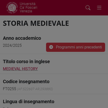
Università
Ca' Foscari
Venezia
STORIA MEDIEVALE
Anno accademico
2024/2025
Programmi anni precedenti
Titolo corso in inglese
MEDIEVAL HISTORY
Codice insegnamento
FT0255
(AF:522607 AR:293880)
Lingua di insegnamento