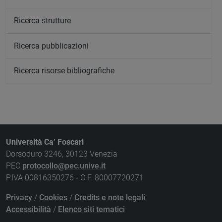
Ricerca strutture
Ricerca pubblicazioni
Ricerca risorse bibliografiche
Università Ca’ Foscari
Dorsoduro 3246, 30123 Venezia
PEC
protocollo@pec.unive.it
P.IVA 00816350276 - C.F. 80007720271
Privacy
/
Cookies
/
Credits e note legali
Accessibilità
/
Elenco siti tematici