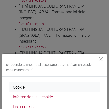
fi 30 cfu allegato 2
[FI19] LINGUA E CULTURA STRANIERA
(INGLESE) - AB24 - Formazione iniziale
insegnanti
fi 30 cfu allegato 2
[FI20] LINGUA E CULTURA STRANIERA
(SPAGNOLO) - AC24 - Formazione iniziale
insegnanti
fi 30 cfu allegato 2
[FI21] LINGUA E CULTURA STRANIERA
(TEDESCO) - AD24 - Formazione iniziale
insegnanti
chiudendo la finestra si accettano automaticamente solo i
cookies necessari
fi 30 cfu allegato 2
[FI22] LINGUE E CULTURE STRANIERE NEGLI
ISTITUTI DI ISTRUZIONE DI II GRADO (RUSSO)
Cookie
- AE24 - Formazione iniziale insegnanti
fi 30 cfu allegato 2
Informazioni sui cookie
[FI23] LINGUA E CULTURA STRANIERA
(CINESE) - AI24 - Formazione iniziale
Lista cookies