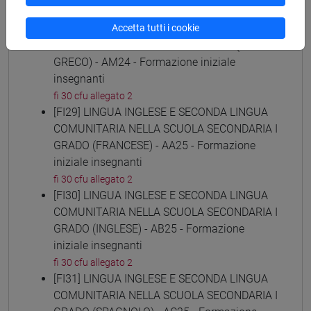
fi 30 cfu allegato 2
[FI28] LINGUE E CULTURE STRANIERE NEGLI
Accetta tutti i cookie
ISTITUTI DI ISTRUZIONE DI II GRADO (NEO-
GRECO) - AM24 - Formazione iniziale
insegnanti
fi 30 cfu allegato 2
[FI29] LINGUA INGLESE E SECONDA LINGUA
COMUNITARIA NELLA SCUOLA SECONDARIA I
GRADO (FRANCESE) - AA25 - Formazione
iniziale insegnanti
fi 30 cfu allegato 2
[FI30] LINGUA INGLESE E SECONDA LINGUA
COMUNITARIA NELLA SCUOLA SECONDARIA I
GRADO (INGLESE) - AB25 - Formazione
iniziale insegnanti
fi 30 cfu allegato 2
[FI31] LINGUA INGLESE E SECONDA LINGUA
COMUNITARIA NELLA SCUOLA SECONDARIA I