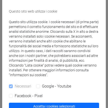
insegnanti
fi 30 cfu allegato 2
Questo sito web utilizza i cookie
[FI24] LINGUE E CULTURE STRANIERE NEGLI
ISTITUTI DI ISTRUZIONE DI II GRADO
Questo sito utilizza cookie. I cookie necessari (di prima parte)
(GIAPPONESE) - AJ24 - Formazione iniziale
permettono il corretto funzionamento del sito e di effettuare
insegnanti
analisi statistiche anonime. Cliccando sulla X in alto a destra
verranno installati solo i cookie necessari. Se acconsenti,
fi 30 cfu allegato 2
verranno installati anche altri cookie che abilitano le
[FI25] LINGUE E CULTURE STRANIERE NEGLI
funzionalità dei social media e forniscono statistiche sul loro
ISTITUTI DI ISTRUZIONE DI II GRADO
utilizzo. In questo caso, i dati raccolti saranno condivisi
(PORTOGHESE) - AN24 - Formazione iniziale
anche con i nostri partner, che potrebbero associarli ad altre
insegnanti
informazioni per finalità di analisi, di pubblicità, ecc.
Cliccando “Lista cookie” potrai vedere quali cookie verranno
fi 30 cfu allegato 2
installati. Per ottenere maggiori informazioni consulta
[FI26] LINGUA E CULTURA STRANIERA
“Informazioni sui cookies”.
(EBRAICO) - AK24 - Formazione iniziale
insegnanti
Necessari
Google - Youtube
fi 30 cfu allegato 2
[FI27] LINGUA E CULTURA STRANIERA
Facebook - Pixel
(ARABO) - AL24 - Formazione iniziale
insegnanti
Accetta i cookies selezionati