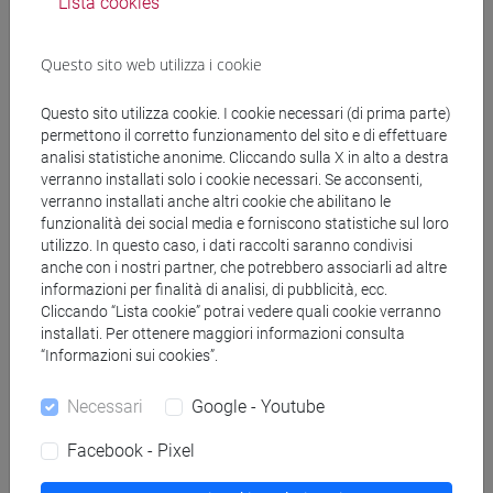
Lista cookies
(CINESE) - AI24 - Formazione iniziale
insegnanti
Questo sito web utilizza i cookie
fi 60 cfu
/
fi 30 cfu allegato 2
[FI24] LINGUE E CULTURE STRANIERE NEGLI
Questo sito utilizza cookie. I cookie necessari (di prima parte)
ISTITUTI DI ISTRUZIONE DI II GRADO
permettono il corretto funzionamento del sito e di effettuare
(GIAPPONESE) - AJ24 - Formazione iniziale
analisi statistiche anonime. Cliccando sulla X in alto a destra
insegnanti
verranno installati solo i cookie necessari. Se acconsenti,
fi 60 cfu
/
fi 30 cfu allegato 2
verranno installati anche altri cookie che abilitano le
[FI25] LINGUE E CULTURE STRANIERE NEGLI
funzionalità dei social media e forniscono statistiche sul loro
utilizzo. In questo caso, i dati raccolti saranno condivisi
ISTITUTI DI ISTRUZIONE DI II GRADO
anche con i nostri partner, che potrebbero associarli ad altre
(PORTOGHESE) - AN24 - Formazione iniziale
informazioni per finalità di analisi, di pubblicità, ecc.
insegnanti
Cliccando “Lista cookie” potrai vedere quali cookie verranno
fi 60 cfu
/
fi 30 cfu allegato 2
installati. Per ottenere maggiori informazioni consulta
[FI26] LINGUA E CULTURA STRANIERA
“Informazioni sui cookies”.
(EBRAICO) - AK24 - Formazione iniziale
insegnanti
Necessari
Google - Youtube
fi 60 cfu
/
fi 30 cfu allegato 2
Facebook - Pixel
[FI27] LINGUA E CULTURA STRANIERA
(ARABO) - AL24 - Formazione iniziale