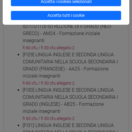
Accetta i cookies selezionati
insegnanti
fi 60 cfu
/
fi 30 cfu allegato 2
Accetta tutti i cookie
[FI28] LINGUE E CULTURE STRANIERE NEGLI
ISTITUTI DI ISTRUZIONE DI II GRADO (NEO-
GRECO) - AM24 - Formazione iniziale
insegnanti
fi 60 cfu
/
fi 30 cfu allegato 2
[FI29] LINGUA INGLESE E SECONDA LINGUA
COMUNITARIA NELLA SCUOLA SECONDARIA I
GRADO (FRANCESE) - AA25 - Formazione
iniziale insegnanti
fi 60 cfu
/
fi 30 cfu allegato 2
[FI30] LINGUA INGLESE E SECONDA LINGUA
COMUNITARIA NELLA SCUOLA SECONDARIA I
GRADO (INGLESE) - AB25 - Formazione
iniziale insegnanti
fi 60 cfu
/
fi 30 cfu allegato 2
[FI31] LINGUA INGLESE E SECONDA LINGUA