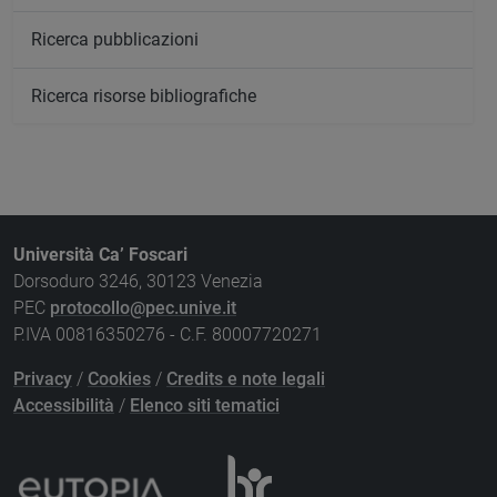
Ricerca pubblicazioni
Ricerca risorse bibliografiche
Università Ca’ Foscari
Dorsoduro 3246, 30123 Venezia
PEC
protocollo@pec.unive.it
P.IVA 00816350276 - C.F. 80007720271
Privacy
/
Cookies
/
Credits e note legali
Accessibilità
/
Elenco siti tematici