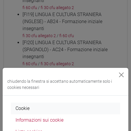
insegnanti
fi 60 cfu
/
fi 30 cfu allegato 2
[FI19] LINGUA E CULTURA STRANIERA
(INGLESE) - AB24 - Formazione iniziale
insegnanti
fi 30 cfu allegato 2
/
fi 60 cfu
[FI20] LINGUA E CULTURA STRANIERA
(SPAGNOLO) - AC24 - Formazione iniziale
insegnanti
fi 60 cfu
/
fi 30 cfu allegato 2
[FI21] LINGUA E CULTURA STRANIERA
(TEDESCO) - AD24 - Formazione iniziale
chiudendo la finestra si accettano automaticamente solo i
insegnanti
cookies necessari
fi 60 cfu
/
fi 30 cfu allegato 2
[FI22] LINGUE E CULTURE STRANIERE NEGLI
ISTITUTI DI ISTRUZIONE DI II GRADO (RUSSO)
Cookie
- AE24 - Formazione iniziale insegnanti
Informazioni sui cookie
fi 60 cfu
/
fi 30 cfu allegato 2
[FI23] LINGUA E CULTURA STRANIERA