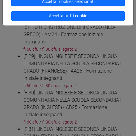
Accetta i cookies selezionati
insegnanti
fi 60 cfu
/
fi 30 cfu allegato 2
Accetta tutti i cookie
[FI28] LINGUE E CULTURE STRANIERE NEGLI
ISTITUTI DI ISTRUZIONE DI II GRADO (NEO-
GRECO) - AM24 - Formazione iniziale
insegnanti
fi 60 cfu
/
fi 30 cfu allegato 2
[FI29] LINGUA INGLESE E SECONDA LINGUA
COMUNITARIA NELLA SCUOLA SECONDARIA I
GRADO (FRANCESE) - AA25 - Formazione
iniziale insegnanti
fi 60 cfu
/
fi 30 cfu allegato 2
[FI30] LINGUA INGLESE E SECONDA LINGUA
COMUNITARIA NELLA SCUOLA SECONDARIA I
GRADO (INGLESE) - AB25 - Formazione
iniziale insegnanti
fi 60 cfu
/
fi 30 cfu allegato 2
[FI31] LINGUA INGLESE E SECONDA LINGUA