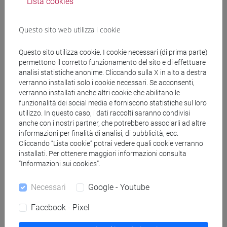
Lista cookies
(CINESE) - AI24 - Formazione iniziale
insegnanti
Questo sito web utilizza i cookie
fi 60 cfu
/
fi 30 cfu allegato 2
[FI24] LINGUE E CULTURE STRANIERE NEGLI
Questo sito utilizza cookie. I cookie necessari (di prima parte)
ISTITUTI DI ISTRUZIONE DI II GRADO
permettono il corretto funzionamento del sito e di effettuare
(GIAPPONESE) - AJ24 - Formazione iniziale
analisi statistiche anonime. Cliccando sulla X in alto a destra
insegnanti
verranno installati solo i cookie necessari. Se acconsenti,
fi 60 cfu
/
fi 30 cfu allegato 2
verranno installati anche altri cookie che abilitano le
[FI25] LINGUE E CULTURE STRANIERE NEGLI
funzionalità dei social media e forniscono statistiche sul loro
utilizzo. In questo caso, i dati raccolti saranno condivisi
ISTITUTI DI ISTRUZIONE DI II GRADO
anche con i nostri partner, che potrebbero associarli ad altre
(PORTOGHESE) - AN24 - Formazione iniziale
informazioni per finalità di analisi, di pubblicità, ecc.
insegnanti
Cliccando “Lista cookie” potrai vedere quali cookie verranno
fi 60 cfu
/
fi 30 cfu allegato 2
installati. Per ottenere maggiori informazioni consulta
[FI26] LINGUA E CULTURA STRANIERA
“Informazioni sui cookies”.
(EBRAICO) - AK24 - Formazione iniziale
insegnanti
Necessari
Google - Youtube
fi 60 cfu
/
fi 30 cfu allegato 2
Facebook - Pixel
[FI27] LINGUA E CULTURA STRANIERA
(ARABO) - AL24 - Formazione iniziale