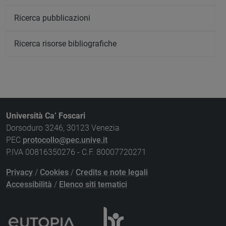
Ricerca pubblicazioni
Ricerca risorse bibliografiche
Università Ca’ Foscari
Dorsoduro 3246, 30123 Venezia
PEC
protocollo@pec.unive.it
P.IVA 00816350276 - C.F. 80007720271
Privacy
/
Cookies
/
Credits e note legali
Accessibilità
/
Elenco siti tematici