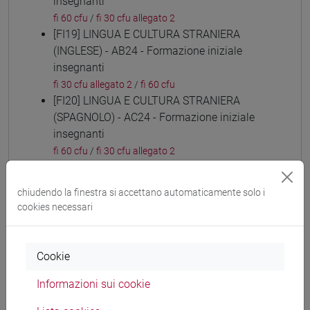
insegnanti
fi 60 cfu
/
fi 30 cfu allegato 2
[FI19] LINGUA E CULTURA STRANIERA
(INGLESE) - AB24 - Formazione iniziale
insegnanti
fi 30 cfu allegato 2
/
fi 60 cfu
[FI20] LINGUA E CULTURA STRANIERA
(SPAGNOLO) - AC24 - Formazione iniziale
insegnanti
fi 60 cfu
/
fi 30 cfu allegato 2
[FI21] LINGUA E CULTURA STRANIERA
(TEDESCO) - AD24 - Formazione iniziale
chiudendo la finestra si accettano automaticamente solo i
insegnanti
cookies necessari
fi 60 cfu
/
fi 30 cfu allegato 2
[FI22] LINGUE E CULTURE STRANIERE NEGLI
ISTITUTI DI ISTRUZIONE DI II GRADO (RUSSO)
Cookie
- AE24 - Formazione iniziale insegnanti
Informazioni sui cookie
fi 60 cfu
/
fi 30 cfu allegato 2
[FI23] LINGUA E CULTURA STRANIERA